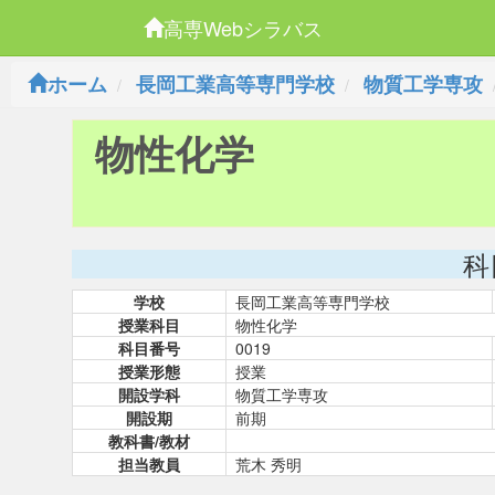
高専Webシラバス
ホーム
長岡工業高等専門学校
物質工学専攻
物性化学
科
学校
長岡工業高等専門学校
授業科目
物性化学
科目番号
0019
授業形態
授業
開設学科
物質工学専攻
開設期
前期
教科書/教材
担当教員
荒木 秀明