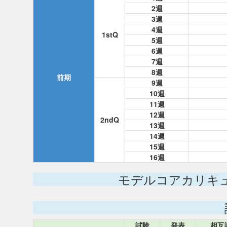
2週
3週
4週
1stQ
5週
6週
7週
8週
前期
9週
10週
11週
12週
2ndQ
13週
14週
15週
16週
モデルコアカリキ
試験
発表
相互