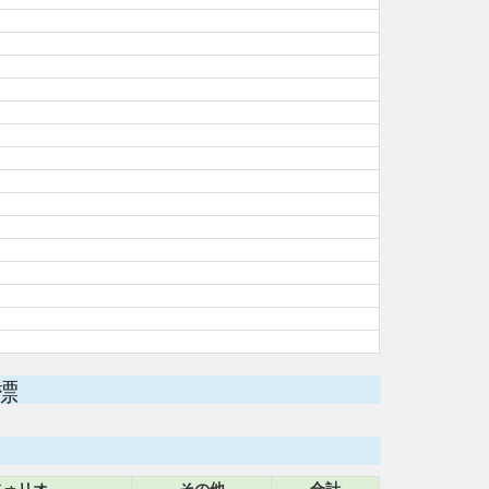
標
フォリオ
その他
合計