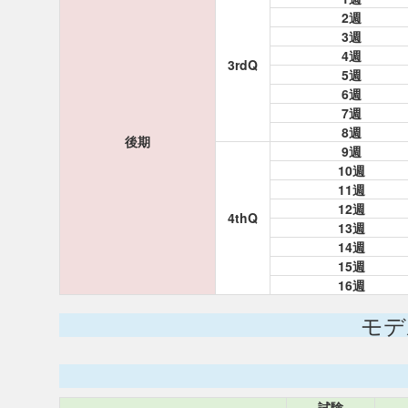
2週
3週
4週
3rdQ
5週
6週
7週
8週
後期
9週
10週
11週
12週
4thQ
13週
14週
15週
16週
モデ
試験