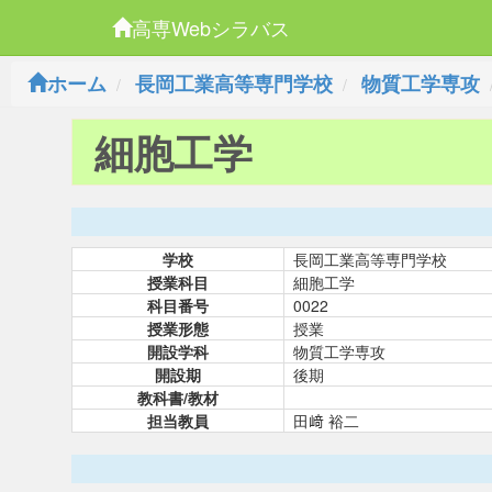
高専Webシラバス
ホーム
長岡工業高等専門学校
物質工学専攻
細胞工学
学校
長岡工業高等専門学校
授業科目
細胞工学
科目番号
0022
授業形態
授業
開設学科
物質工学専攻
開設期
後期
教科書/教材
担当教員
田﨑 裕二