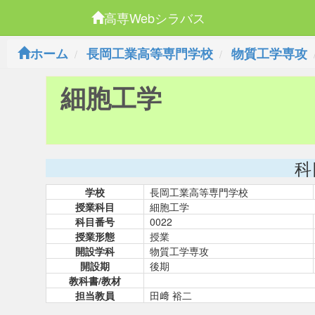
高専Webシラバス
ホーム
長岡工業高等専門学校
物質工学専攻
細胞工学
科
学校
長岡工業高等専門学校
授業科目
細胞工学
科目番号
0022
授業形態
授業
開設学科
物質工学専攻
開設期
後期
教科書/教材
担当教員
田﨑 裕二