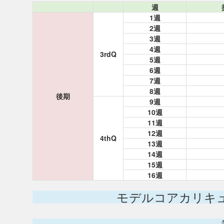
週
1週
2週
3週
4週
3rdQ
5週
6週
7週
8週
後期
9週
10週
11週
12週
4thQ
13週
14週
15週
16週
モデルコアカリキ