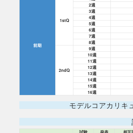
2週
3週
4週
1stQ
5週
6週
7週
8週
前期
9週
10週
11週
12週
2ndQ
13週
14週
15週
16週
モデルコアカリキ
試験
発表
相互