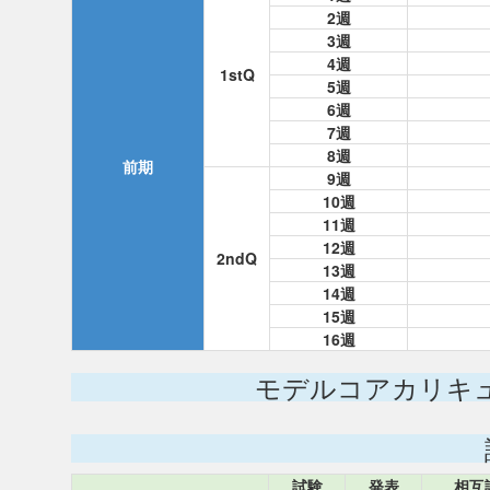
2週
3週
4週
1stQ
5週
6週
7週
8週
前期
9週
10週
11週
12週
2ndQ
13週
14週
15週
16週
モデルコアカリキ
試験
発表
相互