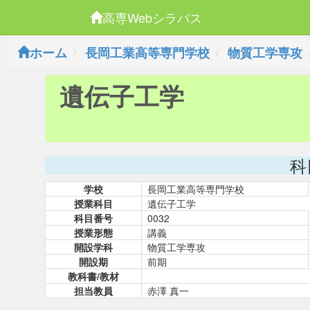
高専Webシラバス
ホーム
長岡工業高等専門学校
物質工学専攻
遺伝子工学
科
学校
長岡工業高等専門学校
授業科目
遺伝子工学
科目番号
0032
授業形態
講義
開設学科
物質工学専攻
開設期
前期
教科書/教材
担当教員
赤澤 真一