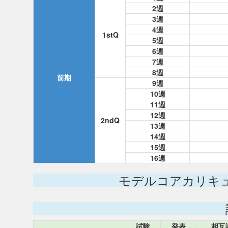
2週
3週
4週
1stQ
5週
6週
7週
8週
前期
9週
10週
11週
12週
2ndQ
13週
14週
15週
16週
モデルコアカリキ
試験
発表
相互