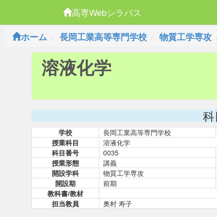
高専Webシラバス
ホーム
長岡工業高等専門学校
物質工学専攻
溶液化学
科
学校
長岡工業高等専門学校
授業科目
溶液化学
科目番号
0035
授業形態
講義
開設学科
物質工学専攻
開設期
前期
教科書/教材
担当教員
奥村 寿子