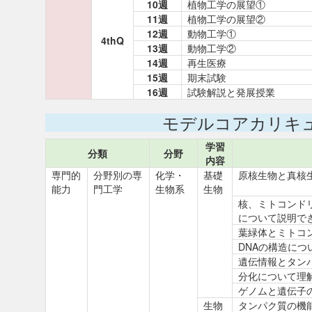
10週
植物工学の展望①
11週
植物工学の展望②
12週
動物工学①
4thQ
13週
動物工学②
14週
再生医療
15週
期末試験
16週
試験解説と発展授業
モデルコアカリキ
学習
分類
分野
内容
専門的
分野別の専
化学・
基礎
原核生物と真核
能力
門工学
生物系
生物
核、ミトコンド
について説明で
葉緑体とミトコ
DNAの構造に
遺伝情報とタン
分化について理
ゲノムと遺伝子
生物
タンパク質の機