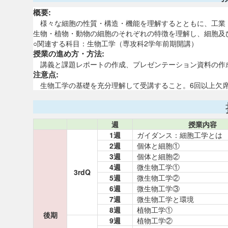
概要:
様々な細胞の性質・構造・機能を理解するとともに、工業
生物・植物・動物の細胞のそれぞれの特徴を理解し、細胞及
○関連する科目：生物工学（専攻科2学年前期開講）
授業の進め方・方法:
講義と課題レポートの作成、プレゼンテーション資料の作
注意点:
生物工学の基礎を充分理解して受講すること。6回以上欠席
週
授業内容
1週
ガイダンス：細胞工学とは
2週
個体と細胞①
3週
個体と細胞②
4週
微生物工学①
3rdQ
5週
微生物工学②
6週
微生物工学③
7週
微生物工学と環境
8週
植物工学①
後期
9週
植物工学②