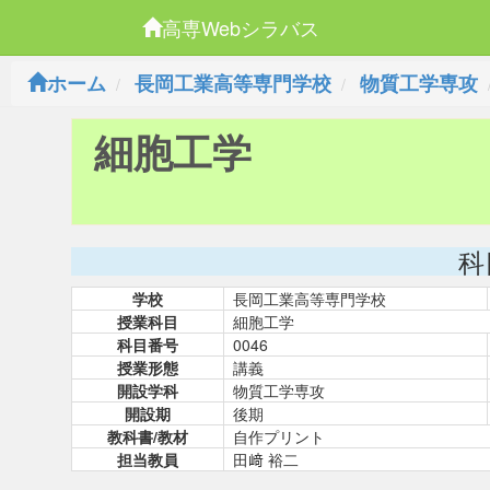
高専Webシラバス
ホーム
長岡工業高等専門学校
物質工学専攻
細胞工学
科
学校
長岡工業高等専門学校
授業科目
細胞工学
科目番号
0046
授業形態
講義
開設学科
物質工学専攻
開設期
後期
教科書/教材
自作プリント
担当教員
田﨑 裕二