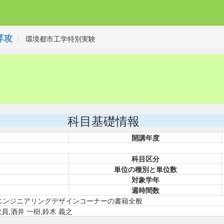
専攻
環境都市工学特別実験
科目基礎情報
開講年度
科目区分
単位の種別と単位数
対象学年
週時間数
エンジニアリングデザインコーナーの書籍全般
員,酒井 一樹,鈴木 義之