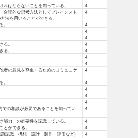
ければならないことを知っている。
4
・合理的な思考方法としてブレインスト
4
の方法を用いることができる。
る。
4
4
4
きる。
4
きる。
4
4
4
他者の意見を尊重するためのコミュニケ
4
る。
4
4
4
4
ム内での相談が必要であることを知ってい
4
き能力」の必要性を認識している。
4
ことができる。
4
課題認識・構想・設計・製作・評価など)
4