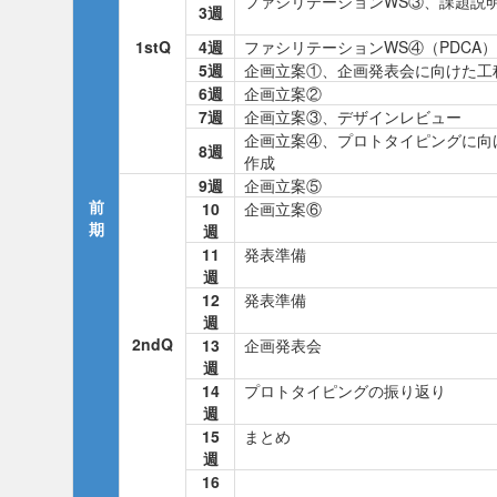
ファシリテーションWS③、課題説
3週
1stQ
4週
ファシリテーションWS④（PDCA）
5週
企画立案①、企画発表会に向けた工
6週
企画立案②
7週
企画立案③、デザインレビュー
企画立案④、プロトタイピングに向
8週
作成
9週
企画立案⑤
前
10
企画立案⑥
期
週
11
発表準備
週
12
発表準備
週
2ndQ
13
企画発表会
週
14
プロトタイピングの振り返り
週
15
まとめ
週
16