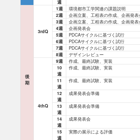
週
1週
環境都市工学関連の課題説明
2週
企画立案、工程表の作成、企画発表
3週
企画立案、工程表の作成、企画発表
4週
企画発表会
3rdQ
5週
PDCAサイクルに基づく試行
6週
PDCAサイクルに基づく試行
7週
PDCAサイクルに基づく試行
8週
デザインレビュー
9週
作成、最終試験、実装
10
作成、最終試験、実装
週
後
11
作成、最終試験、実装
期
週
12
成果発表会準備
週
4thQ
13
成果発表会準備
週
14
成果発表会
週
15
実際の展示による評価
週