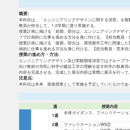
概要:
本科目は，「エンジニアリングデザインに関する演習」を複
教員が担当して、1-2学期に渡り実施する。
授業計画に掲げる「前期」部分は、エンジニアリングデザイ
プで計画的に仕事を進める方法を身に付ける。【担当教員：
授業計画に掲げる「後期」部分は、環境都市工学に関連した
画的に仕事を進める方法を身に付ける。【担当教員：荒木信
授業の進め方・方法:
エンジニアリングデザイン及び実験開発演習ではグループワ
向け教材や市民に科学や建設工学の理解を促す科学の祭典等
内容を完成させる。完成した展示内容は実際に展示を行って
注意点:
本科目は本来、面接授業として実施を予定していたものであ
週
授業内容
全体ガイダンス、ファシリテーショ
1週
2週
ファシリテーションWS②