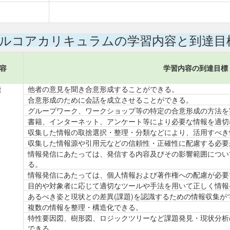
ルコアカリキュラムの学習内容と到達目
容
学習内容の到達目標
能
他者の意見を聞き合意形成することができる。
合意形成のために会話を成立させることができる。
グループワーク、ワークショップ等の特定の合意形成の方法を
書籍、インターネット、アンケート等により必要な情報を適切
収集した情報の取捨選択・整理・分類などにより、活用すべき
収集した情報源や引用元などの信頼性・正確性に配慮する必要
情報発信にあたっては、発信する内容及びその影響範囲につい
る。
情報発信にあたっては、個人情報および著作権への配慮が必要
目的や対象者に応じて適切なツールや手法を用いて正しく情報
あるべき姿と現状との差異(課題)を認識するための情報収集が
複数の情報を整理・構造化できる。
特性要因図、樹形図、ロジックツリーなど課題発見・現状分析
できる。