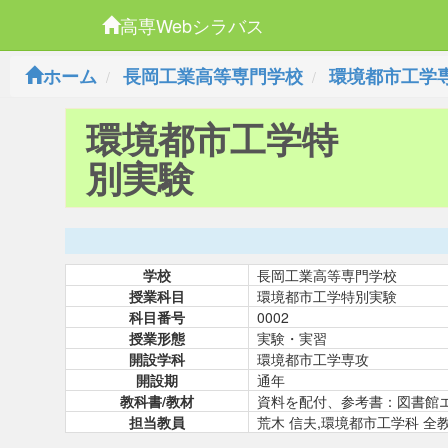
高専Webシラバス
ホーム
長岡工業高等専門学校
環境都市工学
環境都市工学特
別実験
学校
長岡工業高等専門学校
授業科目
環境都市工学特別実験
科目番号
0002
授業形態
実験・実習
開設学科
環境都市工学専攻
開設期
通年
教科書/教材
資料を配付、参考書：図書館
担当教員
荒木 信夫,環境都市工学科 全教