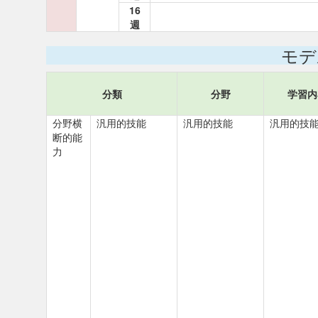
16
週
モデ
分類
分野
学習内
分野横
汎用的技能
汎用的技能
汎用的技
断的能
力