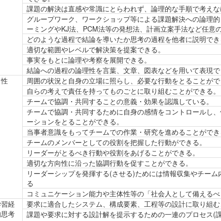
課題の解決は直感や常識にとらわれず、論理的な手順で考えな
グループワーク、ワークショップ等による課題解決への論理的
ーミングやKJ法、PCM法等の発想法、計画立案手法など任意
どのような過程で結論を導いたか思考の過程を他者に説明でき
適切な範囲やレベルで解決策を提案できる。
事実をもとに論理や考察を展開できる。
結論への過程の論理性を言葉、文章、図表などを用いて表現で
向性
周囲の状況と自身の立場に照らし、必要な行動をとることがで
自らの考えで責任を持ってものごとに取り組むことができる。
チームで協調・共同することの意義・効果を認識している。
チームで協調・共同するために自身の感情をコントロールし、
ーションをとることができる。
当事者意識をもってチームでの作業・研究を進めることができ
チームのメンバーとしての役割を把握した行動ができる。
リーダーがとるべき行動や役割をあげることができる。
適切な方向性に沿った協調行動を促すことができる。
リーダーシップを発揮する(させる)ためには情報収集やチー
る
コミュニケーション能力や主体性等の「社会人として備えるべ
学習経
要求に適合したシステム、構成要素、工程等の設計に取り組む
的思考
課題や要求に対する設計解を提示するための一連のプロセス(