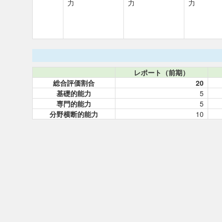
力
力
力
レポート（前期）
総合評価割合
20
基礎的能力
5
専門的能力
5
分野横断的能力
10
©2014 - MCC Web Syllabus.