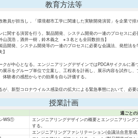
教育方法等
数教員が担当し，「環境都市工学に関連した実験開発演習」を企業で排
ンに関する演習を行う。製品開発、システム開発の一連のプロセスに必
外山茂浩，酒井一樹，鈴木義之 ※３名とも全回数担当】
製品開発、システム開発等の一連のプロセスに必要な会議法、発想法を
夫】
ークが中心となる。エンジニアリングデザインではPDCAサイクルに基
の展示をグループ単位で立案し、工程表を計画し、展示内容を試作し、
、体験者の感想からその効果を自ら評価する。
るが、新型コロナウイルス感染症の拡大による緊急事態において、必要
授業計画
週ごとの
ンWS①
エンジニアリングデザインの概要とエンジニアリングフ
する。
エンジニアリングファシリテーション(会議法合意形成