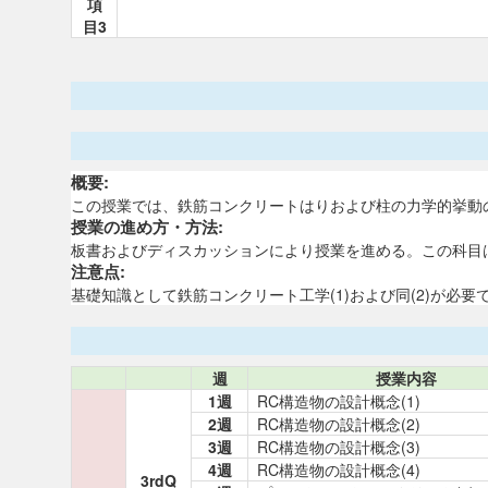
項
目3
概要:
この授業では、鉄筋コンクリートはりおよび柱の力学的挙動
授業の進め方・方法:
板書およびディスカッションにより授業を進める。この科目
注意点:
基礎知識として鉄筋コンクリート工学(1)および同(2)が必要
週
授業内容
1週
RC構造物の設計概念(1)
2週
RC構造物の設計概念(2)
3週
RC構造物の設計概念(3)
4週
RC構造物の設計概念(4)
3rdQ