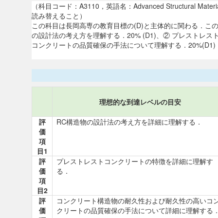
（科目コード：A3110，英語名：Advanced Structural M
読み替えること）
この科目は長岡高専の教育目標の(D)と主体的に関わる．こ
の設計法の考え方を理解する．20% (D1)、② プレストレス
コンクリートの品質確保の手法について理解する．20%(D1)
理想的な到達レベルの目安
評
RC構造物の設計法の考え方を詳細に理解する．
価
項
目1
評
プレストレストコンクリートの特徴を詳細に理解す
価
る．
項
目2
評
コンクリート構造物の耐久性および耐久性の高いコ
価
クリートの品質確保の手法について詳細に理解する