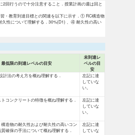
4学期に実施する．週に2回行うので十分注意すること．授業計画の週は回と
習・教育到達目標との関連を以下に示す．① RC構造物
久性について理解する．30%(D1) 、④ 耐久性の高い
未到達レ
最低限の到達レベルの目安
ベルの目
安
の設計法の考え方を概ね理解する．
左記に達
していな
い。
ストコンクリートの特徴を概ね理解する．
左記に達
していな
い。
ト構造物の耐久性および耐久性の高いコン
左記に達
品質確保の手法について概ね理解する．
していな