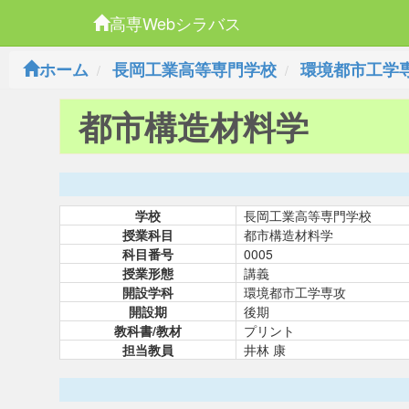
高専Webシラバス
ホーム
長岡工業高等専門学校
環境都市工学
都市構造材料学
学校
長岡工業高等専門学校
授業科目
都市構造材料学
科目番号
0005
授業形態
講義
開設学科
環境都市工学専攻
開設期
後期
教科書/教材
プリント
担当教員
井林 康