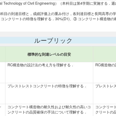
aterial Technology of Civil Engineering）（本科目は第
の科目の到達目標と，成績評価上の重み付け，各到達目標と長岡高専の学
トコンクリートの特徴を理解する．30%(D1)、③ コンクリート構造物の耐
ルーブリック
標準的な到達レベルの目安
RC構造物の設計法の考え方を理解する．
RC構造物
プレストレストコンクリートの特徴を理解する．
プレストレ
ン
コンクリート構造物の耐久性および耐久性の高いコ
コンクリー
．
ンクリートの品質確保の手法について理解する．
クリートの