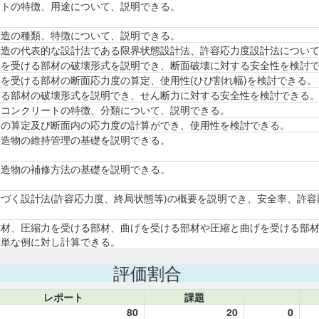
ートの特徴、用途について、説明できる。
構造の種類、特徴について、説明できる。
構造の代表的な設計法である限界状態設計法、許容応力度設計法につい
トを受ける部材の破壊形式を説明でき、断面破壊に対する安全性を検討
を受ける部材の断面応力度の算定、使用性(ひび割れ幅)を検討できる。
ける部材の破壊形式を説明でき、せん断力に対する安全性を検討できる
トコンクリートの特徴、分類について、説明できる。
力の算定及び断面内の応力度の計算ができ、使用性を検討できる。
構造物の維持管理の基礎を説明できる。
構造物の補修方法の基礎を説明できる。
づく設計法(許容応力度、終局状態等)の概要を説明でき、安全率、許
部材、圧縮力を受ける部材、曲げを受ける部材や圧縮と曲げを受ける部
簡単な例に対し計算できる。
評価割合
レポート
課題
80
20
0