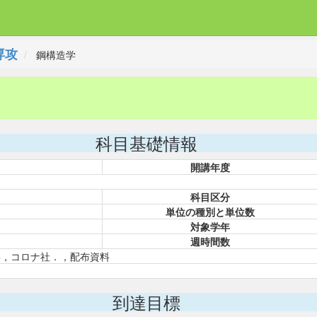
専攻
鋼構造学
科目基礎情報
開講年度
科目区分
単位の種別と単位数
対象学年
週時間数
学，コロナ社．，配布資料
到達目標