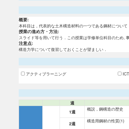
概要:
本科目は，代表的な土木構造材料の一つである鋼材について
授業の進め方・方法:
スライド等を用いて行う．この授業は学修単位科目のため, 
注意点:
構造力学について復習しておくことが望ましい．
アクティブラーニング
IC
週
概説，鋼構造の歴史
1週
構造用鋼材の性質(1)
2週