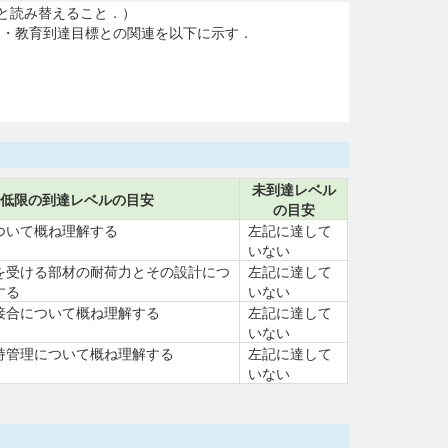
は回と読み替えること．）
習・教育到達目標との関連を以下に示す．
未到達レベル
低限の到達レベルの目安
の目安
ついて概ね理解する
左記に達して
いない
を受ける部材の耐荷力とその設計につ
左記に達して
する
いない
接合について概ね理解する
左記に達して
いない
持管理について概ね理解する
左記に達して
いない