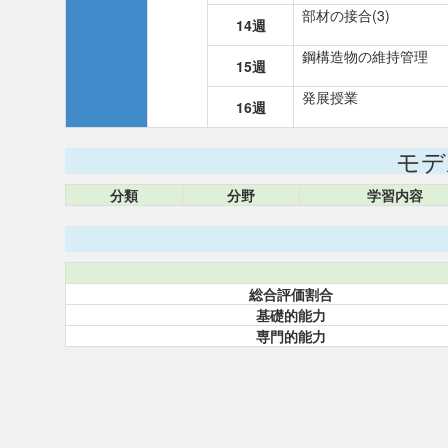
部材の接合(3)
14週
鋼構造物の維持管理
15週
発展授業
16週
モデ
分類
分野
学習内容
総合評価割合
基礎的能力
専門的能力