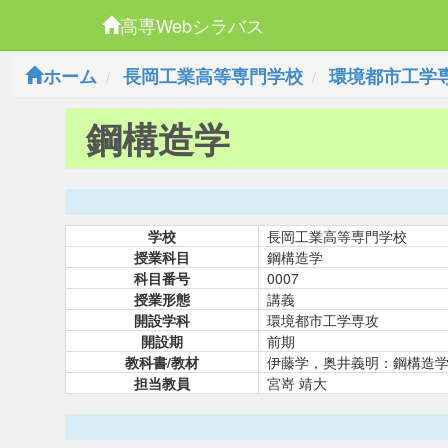
高専Webシラバス
ホーム
長岡工業高等専門学校
環境都市工学
鋼構造学
学校
長岡工業高等専門学校
授業科目
鋼構造学
科目番号
0007
授業形態
講義
開設学科
環境都市工学専攻
開設期
前期
教科書/教材
伊藤学，奥井義明：鋼構造
担当教員
宮嵜 靖大