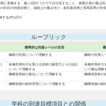
科目は第1学期に実施する．週に2回行うので十分注意すること．授業計画の週
．この科目の到達目標と，成績上の重み付け，各到達目標と長岡高専の学
る25%(D1)
ルーブリック
標準的な到達レベルの目安
最
鋼材の性質について理解する
鋼材の性質に
つ
各種作用外力を受ける部材の耐荷力とその設計
各種作用外力
について理解する
いて概ね理解
鋼構造部材の接合について理解する
鋼構造部材の
鋼構造物の維持管理について理解する
鋼構造物の維
学科の到達目標項目との関係