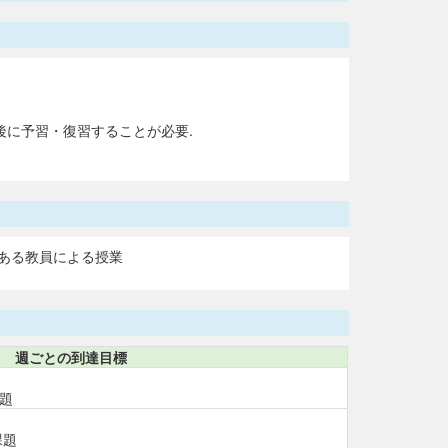
後に予習・復習することが必要.
ある教員による授業
週ごとの到達目標
題
課題