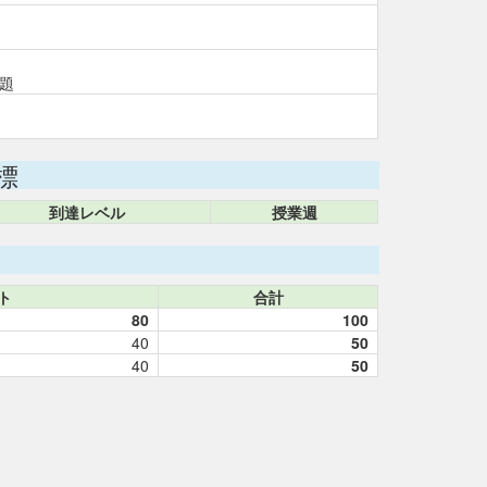
題
標
到達レベル
授業週
ト
合計
80
100
40
50
40
50