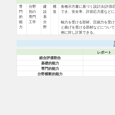
専
分野
建
構
各種示方書に基づく設計法(許容
門
別の
設
造
でき、安全率、許容応力度などに
的
専門
系
能
工学
分
軸力を受ける部材、圧縮力を受け
力
野
と曲げを受ける部材などについて
例に対し計算できる。
レポート
総合評価割合
基礎的能力
専門的能力
分野横断的能力