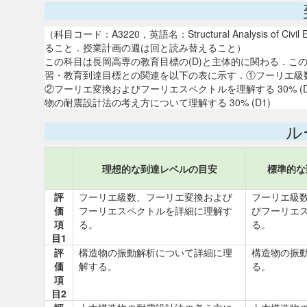
（科目コード：A3220，英語名：Structural Analysis o
ること．授業計画の週は回と読み替えること）
この科目は長岡高専の教育目標の(D)と主体的に関わる．こ
習・教育到達目標との関連を以下の表に示す．①フーリエ級数を理
②フーリエ変換およびフーリエスペクトルを理解する 30% (D
物の耐震設計法の考え方について理解する 30% (D1)
ル
理想的な到達レベルの目安
標準的な
評
フーリエ級数、フーリエ変換および
フーリエ級
価
フーリエスペクトルを詳細に理解す
びフーリエ
項
る。
る。
目1
評
構造物の振動解析について詳細に理
構造物の振
価
解する。
る。
項
目2