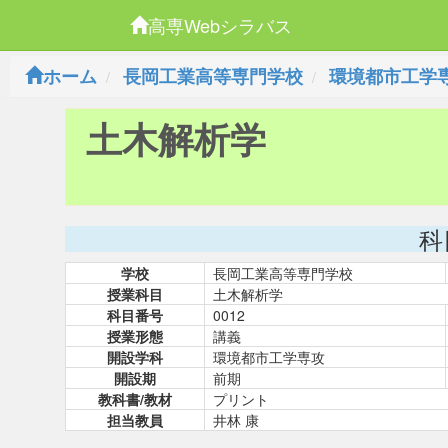
高専Webシラバス
ホーム
長岡工業高等専門学校
環境都市工学
土木解析学
科
学校
長岡工業高等専門学校
授業科目
土木解析学
科目番号
0012
授業形態
講義
開設学科
環境都市工学専攻
開設期
前期
教科書/教材
プリント
担当教員
井林 康