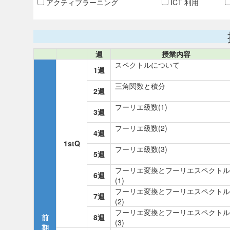
アクティブラーニング
ICT 利用
週
授業内容
スペクトルについて
1週
三角関数と積分
2週
フーリエ級数(1)
3週
フーリエ級数(2)
4週
1stQ
フーリエ級数(3)
5週
フーリエ変換とフーリエスペクトル
6週
(1)
フーリエ変換とフーリエスペクトル
7週
(2)
フーリエ変換とフーリエスペクトル
前
8週
(3)
期