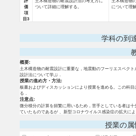
評
土木構造物の耐震設計法の考え方に
土木構造物
価
ついて詳細に理解する。
について理
項
目3
学科の到
概要:
土木構造物の耐震設計に重要な，地震動のフーリエスペクト
設計法について学ぶ．
授業の進め方・方法:
板書およびディスカッションにより授業を進める。この科目
る．
注意点:
微分積分の計算を頻繁に用いるため，苦手としている者は十
ていたものであるが 、新型コロナウイルス感染症の拡大に
授業の属