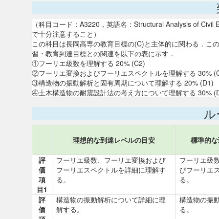
（科目コード：A3220，英語名：Structural Analysis of
で十分注意すること）
この科目は長岡高専の教育目標の(C)と主体的に関わる．こ
習・教育到達目標との関連を以下の表に示す．
①フーリエ級数を理解する 20% (C2)
②フーリエ変換およびフーリエスペクトルを理解する 30% (C
③構造物の振動解析と固有周期について理解する 20% (D1)
④土木構造物の耐震設計法の考え方について理解する 30% (D
ル
理想的な到達レベルの目安
標準的な
評
フーリエ級数、フーリエ変換および
フーリエ級
価
フーリエスペクトルを詳細に理解す
びフーリエ
項
る。
る。
目1
評
構造物の振動解析について詳細に理
構造物の振
価
解する。
る。