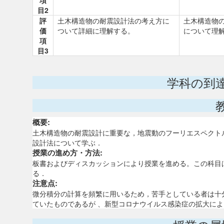
項
目2
評
土木構造物の耐震設計法の考え方に
土木構造物
価
ついて詳細に理解する。
について理
項
目3
学科の到
概要:
土木構造物の耐震設計に重要な，地震動のフーリエスペクト
設計法について学ぶ．
授業の進め方・方法:
板書およびディスカッションにより授業を進める。この科目
る．
注意点:
微分積分の計算を頻繁に用いるため，苦手としている者は十
ていたものであるが 、新型コロナウイルス感染症の拡大に