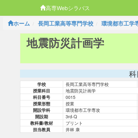
高専Webシラバス
ホーム
長岡工業高等専門学校
環境都市工学
地震防災計画学
科
学校
長岡工業高等専門学校
授業科目
地震防災計画学
科目番号
0015
授業形態
授業
開設学科
環境都市工学専攻
開設期
3rd-Q
教科書/教材
プリント
担当教員
井林 康