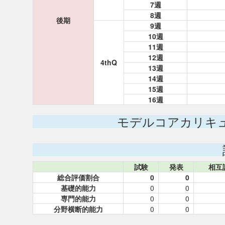
7週
8週
後期
9週
10週
11週
12週
4thQ
13週
14週
15週
16週
モデルコアカリキ
試験
発表
相互
総合評価割合
0
0
基礎的能力
0
0
専門的能力
0
0
分野横断的能力
0
0