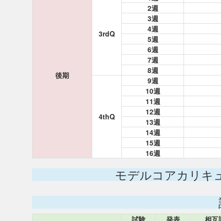
2週
3週
4週
3rdQ
5週
6週
7週
8週
後期
9週
10週
11週
12週
4thQ
13週
14週
15週
16週
モデルコアカリキ
試験
発表
相互