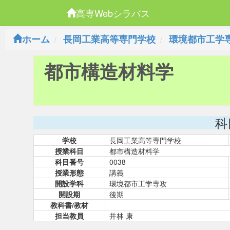
高専Webシラバス
ホーム
長岡工業高等専門学校
環境都市工学
都市構造材料学
科
学校
長岡工業高等専門学校
授業科目
都市構造材料学
科目番号
0038
授業形態
講義
開設学科
環境都市工学専攻
開設期
後期
教科書/教材
担当教員
井林 康