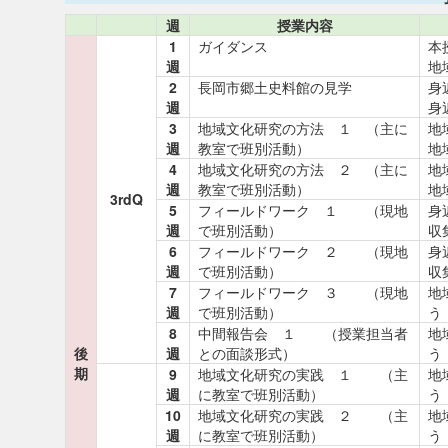
週
授業内容
1
ガイダンス
本
週
地
2
長岡市郷土史料館の見学
身
週
身
3
地域文化研究の方法 １ （主に
地
週
教室で班別活動）
地
4
地域文化研究の方法 ２ （主に
地
週
教室で班別活動）
地
3rdQ
5
フィールドワーク １ （現地
身
週
で班別活動）
収
6
フィールドワーク ２ （現地
身
週
で班別活動）
収
7
フィールドワーク ３ （現地
地
週
で班別活動）
う
8
中間報告会 １ （授業担当者
地
後
週
との面談形式）
う
期
9
地域文化研究の実践 １ （主
地
週
に教室で班別活動）
う
10
地域文化研究の実践 ２ （主
地
週
に教室で班別活動）
う