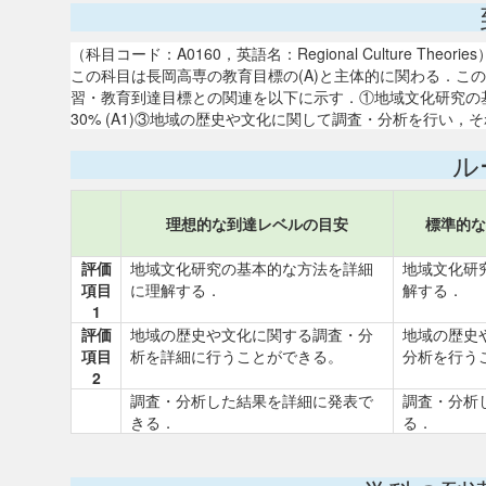
（科目コード：A0160，英語名：Regional Culture Theories
この科目は長岡高専の教育目標の(A)と主体的に関わる．こ
習・教育到達目標との関連を以下に示す．①地域文化研究の基本
30% (A1)③地域の歴史や文化に関して調査・分析を行い，それ
ル
理想的な到達レベルの目安
標準的な
評価
地域文化研究の基本的な方法を詳細
地域文化研
項目
に理解する．
解する．
1
評価
地域の歴史や文化に関する調査・分
地域の歴史
項目
析を詳細に行うことができる。
分析を行う
2
調査・分析した結果を詳細に発表で
調査・分析
きる．
る．