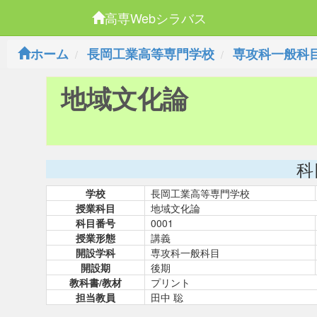
高専Webシラバス
ホーム
長岡工業高等専門学校
専攻科一般科
地域文化論
科
学校
長岡工業高等専門学校
授業科目
地域文化論
科目番号
0001
授業形態
講義
開設学科
専攻科一般科目
開設期
後期
教科書/教材
プリント
担当教員
田中 聡