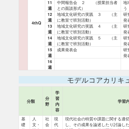
11
中間報告会 ２ （授業担当者
地
週
との面談形式）
う
12
地域文化研究の実践 ３ （主
研
週
に教室で班別活動）
発
4thQ
13
地域文化研究の実践 ４ （主
研
週
に教室で班別活動）
発
14
地域文化研究の実践 ５ （主
研
週
に教室で班別活動）
発
15
成果発表会
研
週
発
16
週
モデルコアカリキ
学
分
習
分類
学習
野
内
容
基
人
社
現
現代社会の特質や課題に関する適
礎
文・
会
代
し、その成果を論述したり討論し