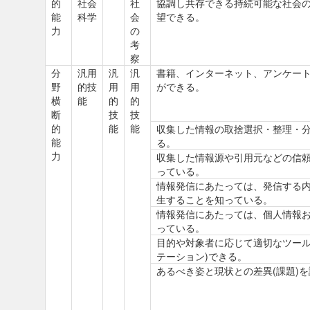
的
社会
社
協調し共存できる持続可能な社会
能
科学
会
望できる。
力
の
考
察
分
汎用
汎
汎
書籍、インターネット、アンケー
野
的技
用
用
ができる。
横
能
的
的
断
技
技
的
能
能
収集した情報の取捨選択・整理・
能
る。
力
収集した情報源や引用元などの信
っている。
情報発信にあたっては、発信する
生することを知っている。
情報発信にあたっては、個人情報
っている。
目的や対象者に応じて適切なツール
テーション)できる。
あるべき姿と現状との差異(課題)