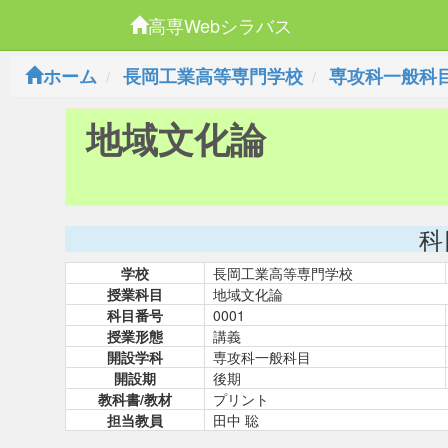
高専Webシラバス
ホーム
長岡工業高等専門学校
専攻科一般科
地域文化論
科
学校
長岡工業高等専門学校
授業科目
地域文化論
科目番号
0001
授業形態
講義
開設学科
専攻科一般科目
開設期
後期
教科書/教材
プリント
担当教員
田中 聡