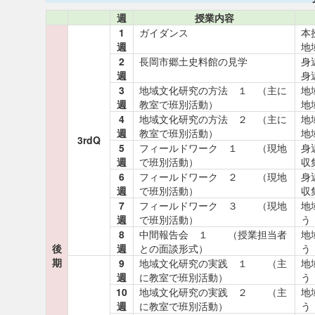
週
授業内容
1
ガイダンス
本
週
地
2
長岡市郷土史料館の見学
身
週
身
3
地域文化研究の方法 １ （主に
地
週
教室で班別活動）
地
4
地域文化研究の方法 ２ （主に
地
週
教室で班別活動）
地
3rdQ
5
フィールドワーク １ （現地
身
週
で班別活動）
収
6
フィールドワーク ２ （現地
身
週
で班別活動）
収
7
フィールドワーク ３ （現地
地
週
で班別活動）
う
8
中間報告会 １ （授業担当者
地
後
週
との面談形式）
う
期
9
地域文化研究の実践 １ （主
地
週
に教室で班別活動）
う
10
地域文化研究の実践 ２ （主
地
週
に教室で班別活動）
う