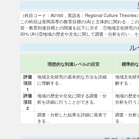
（科目コード：A0160，英語名：Regional Culture Theories
この科目は長岡高専の教育目標の(A)と主体的に関わる．こ
習・教育到達目標との関連を以下に示す．①地域文化研究の基本
30% (A1)③地域の歴史や文化に関して調査・分析を行い，それ
ル
理想的な到達レベルの目安
標準的な
評価
地域文化研究の基本的な方法を詳細
地域文化研
項目
に理解する．
解する．
1
評価
地域の歴史や文化に関する調査・分
地域の歴史
項目
析を詳細に行うことができる。
分析を行う
2
調査・分析した結果を詳細に発表で
調査・分析
きる．
る．