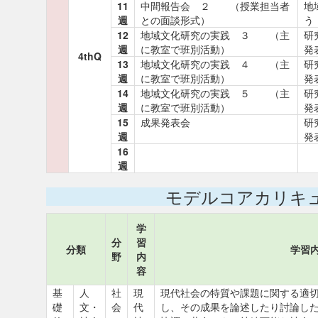
11
中間報告会 ２ （授業担当者
地
週
との面談形式）
う
12
地域文化研究の実践 ３ （主
研
週
に教室で班別活動）
発
4thQ
13
地域文化研究の実践 ４ （主
研
週
に教室で班別活動）
発
14
地域文化研究の実践 ５ （主
研
週
に教室で班別活動）
発
15
成果発表会
研
週
発
16
週
モデルコアカリキ
学
分
習
分類
学習
野
内
容
基
人
社
現
現代社会の特質や課題に関する適
礎
文・
会
代
し、その成果を論述したり討論し