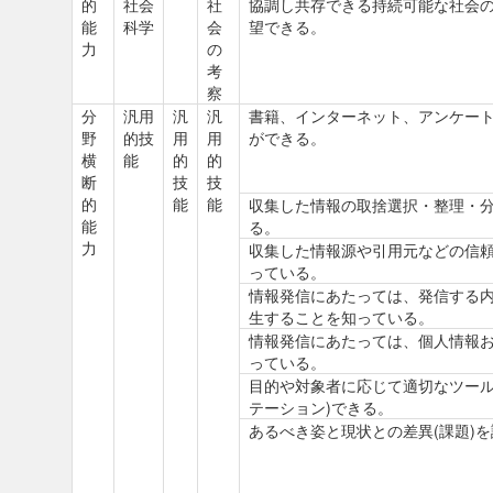
的
社会
社
協調し共存できる持続可能な社会
能
科学
会
望できる。
力
の
考
察
分
汎用
汎
汎
書籍、インターネット、アンケー
野
的技
用
用
ができる。
横
能
的
的
断
技
技
的
能
能
収集した情報の取捨選択・整理・
能
る。
力
収集した情報源や引用元などの信
っている。
情報発信にあたっては、発信する
生することを知っている。
情報発信にあたっては、個人情報
っている。
目的や対象者に応じて適切なツール
テーション)できる。
あるべき姿と現状との差異(課題)