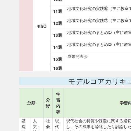
地域文化研究の実践⑥（主に教室
11週
地域文化研究の実践⑦（主に教室
12週
4thQ
地域文化研究のまとめ➀（主に教
13週
地域文化研究のまとめ➁（主に教
14週
成果発表会
15週
16週
モデルコアカリキ
学
分
習
分類
学習
野
内
容
基
人
社
現
現代社会の特質や課題に関する適
礎
文・
会
代
し、その成果を論述したり討論し