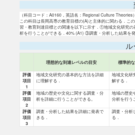
（科目コード：A0160，英語名：Regional Culture Theories
この科目は長岡高専の教育目標の(A)と主体的に関わる．こ
習・教育到達目標との関連を以下に示す．①地域文化研究の基本
析を行うことができる．40% (A1) ③調査・分析した結果を発表で
ル
理想的な到達レベルの目安
標準的な
評価
地域文化研究の基本的な方法を詳細
地域文化研
項目
に理解する．
解する．
1
評価
地域の歴史や文化に関する調査・分
地域の歴史
項目
析を詳細に行うことができる。
分析を行う
2
評価
調査・分析した結果を詳細に発表で
調査・分析
項目
きる．
る．
3