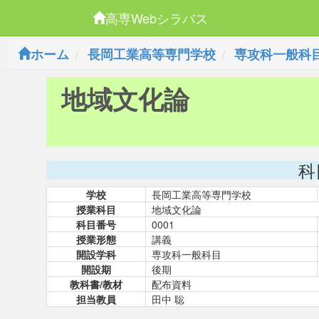
高専Webシラバス
ホーム
長岡工業高等専門学校
専攻科一般科
地域文化論
科
学校
長岡工業高等専門学校
授業科目
地域文化論
科目番号
0001
授業形態
講義
開設学科
専攻科一般科目
開設期
後期
教科書/教材
配布資料
担当教員
田中 聡