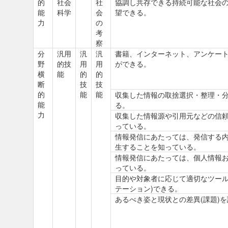
的
社会
社
協調し共存できる持続可能な社会
能
科学
会
望できる。
力
の
考
察
分
汎用
汎
汎
書籍、インターネット、アンケー
野
的技
用
用
ができる。
横
能
的
的
断
技
技
的
能
能
収集した情報の取捨選択・整理・
能
る。
力
収集した情報源や引用元などの信
っている。
情報発信にあたっては、発信する
生することを知っている。
情報発信にあたっては、個人情報
っている。
目的や対象者に応じて適切なツール
テーション)できる。
あるべき姿と現状との差異(課題)