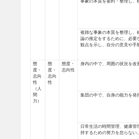
事象の本質を要約・整理し、
複雑な事象の本質を整理し、
論の推定をするために、必要
観点を示し、自分の意見や手
態
態
態度・
身内の中で、周囲の状況を改
度・
度・
志向性
志向
志向
性
性
（人
間
集団の中で、自身の能力を発
力）
日常生活の時間管理、健康管
持するための努力を怠らない