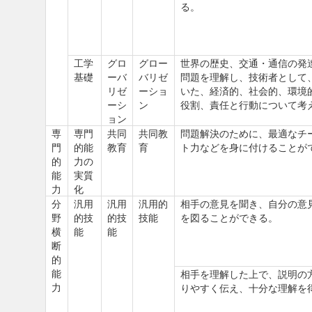
る。
工学
グロ
グロー
世界の歴史、交通・通信の発
基礎
ーバ
バリゼ
問題を理解し、技術者として
リゼ
ーショ
いた、経済的、社会的、環境
ーシ
ン
役割、責任と行動について考
ョン
専
専門
共同
共同教
問題解決のために、最適なチ
門
的能
教育
育
ト力などを身に付けることが
的
力の
能
実質
力
化
分
汎用
汎用
汎用的
相手の意見を聞き、自分の意
野
的技
的技
技能
を図ることができる。
横
能
能
断
的
能
相手を理解した上で、説明の
力
りやすく伝え、十分な理解を