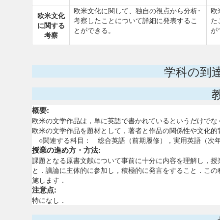
欧米文化に関して、独自の視点から分析･
欧
欧米文化
考察したことについて詳細に発表するこ
た
に関する
とができる。
が
考察
学科の到
概要:
欧米の文学作品は，単に英語で書かれているというだけでな
欧米の文学作品を題材として，著者と作品の関係性や文化的
○関連する科目： 総合英語（前期履修），実用英語（次
授業の進め方・方法:
課題となる原書文献について事前に十分に内容を理解し，授
と．議論に主体的に参加し，積極的に発言をすること．この
施します．
注意点:
特になし．