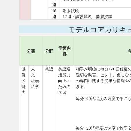
週
16
期末試験
週
17週：試験解説・発展授業
モデルコアカリキ
学習内
分類
分野
容
基
人
英語
英語運
相手が明瞭に毎分120語程度
礎
文・
用能力
適切な助言、ヒント、促しな
的
社会
向上の
の専門に関する簡単な情報や
能
科学
ための
きる。
力
学習
毎分100語程度の速度で平易
毎分120語程度の速度で物語