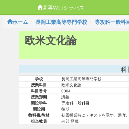
高専Webシラバス
ホーム
長岡工業高等専門学校
専攻科一般科
欧米文化論
科
学校
長岡工業高等専門学校
授業科目
欧米文化論
科目番号
0004
授業形態
講義
開設学科
専攻科一般科目
開設期
後期
教科書/教材
初回授業時にテキストを示す。適宜
担当教員
占部 昌蔵