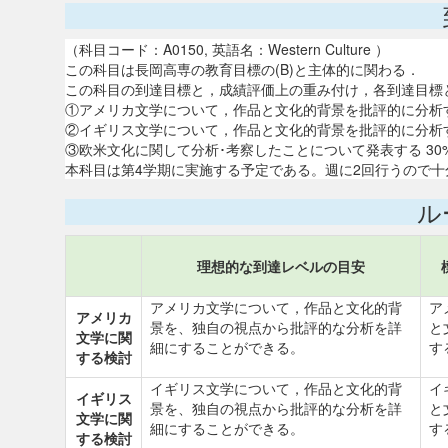
（科目コード：A0150, 英語名：Western Culture ）
この科目は長岡高専の教育目標の(B)と主体的に関わる．
この科目の到達目標と，成績評価上の重み付け，各到達目標
①アメリカ文学について，作品と文化的背景を批評的に分析する 35% 
②イギリス文学について，作品と文化的背景を批評的に分析する 35% 
③欧米文化に関して分析･考察したことについて発表する 30% (B1)
本科目は第4学期に実施する予定である。週に2回行うので
ル
理想的な到達レベルの目安
アメリカ文学について，作品と文化的背
ア
アメリカ
景を、独自の視点から批評的な分析を詳
と
文学に関
細にすることができる。
す
する検討
イギリス文学について，作品と文化的背
イ
イギリス
景を、独自の視点から批評的な分析を詳
と
文学に関
細にすることができる。
す
する検討