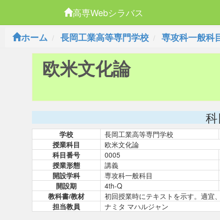
高専Webシラバス
ホーム
長岡工業高等専門学校
専攻科一般科
欧米文化論
科
学校
長岡工業高等専門学校
授業科目
欧米文化論
科目番号
0005
授業形態
講義
開設学科
専攻科一般科目
開設期
4th-Q
教科書/教材
初回授業時にテキストを示す。適宜
担当教員
ナミタ マハルジャン