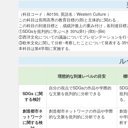
（科目コード：A0150, 英語名：Western Culture ）
この科目は長岡高専の教育目標の(B)と主体的に関わる．
この科目の到達目標と，成績評価上の重み付け，各到達目標
①SDGsを批判的に学ぶべき 30%(B1)･(B3)･(B4)
②西洋文化についての議論についてプレゼンテーションを行う 35%(
③欧米文化に関して分析･考察したことについて発表する 35%(B1)
本科目は第4学期に実施する。
ル
理想的な到達レベルの目安
標
自分の視点でSDGsの作品や学際的
SD
SDGs に関
な文脈を批判的に分析できる
批判
する検討
る。
創造都市ネ
創造都市ネットワークの作品や学際
創造
ットワーク
的な文脈を批判的に分析できる
や学
に関する検
析す