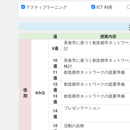
アクティブラーニング
ICT 利用
週
授業内容
美食学に基づく創造都市ネットワー
9週
討
10
美食学に基づく創造都市ネットワー
週
検討
11
創造都市ネットワークの提案準備
週
12
創造都市ネットワークの提案準備
後
週
4thQ
期
13
創造都市ネットワークの提案準備
週
プレゼンテーション
14
週
15
活動の反映