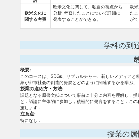
討
欧米文化に関して、独自の視点から
欧米
欧米文化に
分析･考察したことについて詳細に
たこ
関する考察
発表することができる。
がで
学科の到
概要:
このコースは、SDGs、サブカルチャー、新しいメディア
象が都市社会の創造的発展とどのように関連するかを学ぶ。
授業の進め方・方法:
課題となる原書文献について事前に十分に内容を理解し，授
と．議論に主体的に参加し，積極的に発言をすること．この
施します．
注意点:
特になし．
授業の属