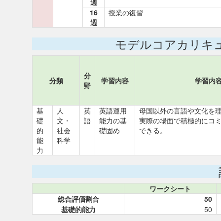
週
16
授業の復習
週
モデルコアカリキ
分
分類
学習内容
学習内
野
基
人
英
英語運用
母国以外の言語や文化を
礎
文・
語
能力の基
実際の場面で積極的にコ
的
社会
礎固め
できる。
能
科学
力
ワークシート
総合評価割合
50
基礎的能力
50