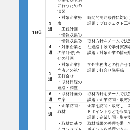
に行うための
演習
・対象企業発
時間的制約条件に対応
3
表
課題：プロジェクト工
週
・工程計画
1stQ
・情報収集①
・情報収集②
取材方針をチームで決
4
・対象企業と
な連絡手段で学外実務
週
の第1回打合
課題：対象企業の情報
せの計画
・対象企業担
学外実務者との打合せ
当者との第1
課題：打合せ議事録
5
回打合せ
週
・取材日程の
連絡・調整
6
・取材計画の
取材方針をチームで決
週
立案
課題：企業訪問・取材
・企業訪問・
企業を訪問・取材し、
7
取材
Ｒポイントなどを収集
週
課題：企業訪問・取材
・取材に基づ
取材成果の整理を通し
くコンセプト
ポイントを整理できる