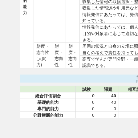
的
収集した情報の取捨選択・
能
収集した情報源や引用元な
力
情報発信にあたっては、発
知っている。
情報発信にあたっては、個
目的や対象者に応じて適切な
きる。
態度・
態
態
周囲の状況と自身の立場に
志向性
度・
度・
自らの考えで責任を持って
(人間
志向
志向
高専で学んだ専門分野・一
力)
性
性
認識できる。
試験
課題
相互
総合評価割合
0
40
基礎的能力
0
40
専門的能力
0
0
分野横断的能力
0
0