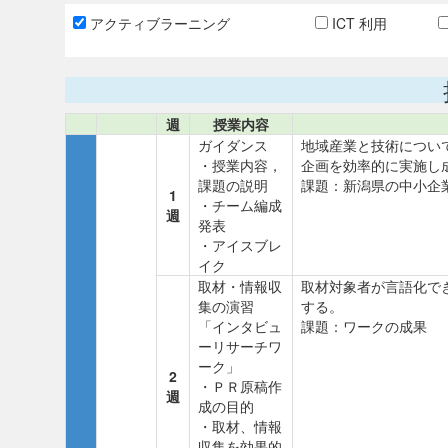
アクティブラーニング
ICT 利用
週
授業内容
ガイダンス
地域産業と技術につい
・授業内容，
企画を効率的に実施し
課題の説明
課題：新潟県の中小企
1
・チーム編成
週
発表
・アイスブレ
イク
取材・情報収
取材対象者が言語化で
集の演習
する。
「インタビュ
課題：ワークの成果
ーリサーチワ
ーク」
2
・ＰＲ原稿作
週
成の目的
・取材、情報
収集を効果的