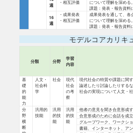
・相互評価
について理解を深める
週
課題：発表・報告資料
・成果発表
成果発表を通して、各
16
・相互評価
について理解を深める
週
課題：発表・報告資料
モデルコアカリキ
学習
分類
分野
内容
基
人文・
社会
現代
現代社会の特質や課題に関
礎
社会科
社会
論述したり討論したりする
的
学
の考
社会の実現について人文・
能
察
力
分
汎用的
汎用
汎用
他者の意見を聞き合意形成
野
技能
的技
的技
合意形成のために会話を成
横
能
能
グループワーク、ワークシ
断
書籍、インターネット、ア