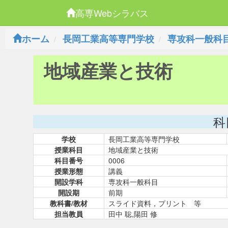
高専Webシラバス
ホーム
長岡工業高等専門学校
専攻科一般科
地域産業と技術
科
学校
長岡工業高等専門学校
授業科目
地域産業と技術
科目番号
0006
授業形態
講義
開設学科
専攻科一般科目
開設期
前期
教科書/教材
スライド資料，プリント 等
担当教員
田中 聡,陽田 修