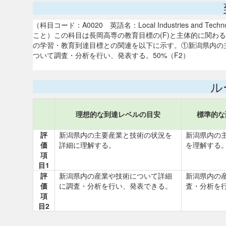
（科目コード：A0020 英語名：Local Industries a
こと）この科目は長岡高専の教育目標の(F)と主体的に関わ
の学習・教育到達目標との関連を以下に示す。①新潟県内の主
ついて調査・分析を行い、発表する。50%（F2）
ル
理想的な到達レベルの目安
標準的な
評
新潟県内の主要産業と技術の状況を
新潟県内の
価
詳細に理解する。
を理解する
項
目1
評
新潟県内の産業や技術について詳細
新潟県内の
価
に調査・分析を行い、発表できる。
査・分析を
項
目2