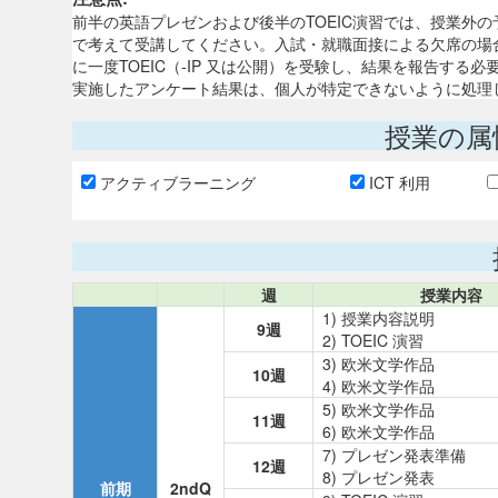
前半の英語プレゼンおよび後半のTOEIC演習では、授業外
で考えて受講してください。入試・就職面接による欠席の場
に一度TOEIC（-IP 又は公開）を受験し、結果を報告す
実施したアンケート結果は、個人が特定できないように処理
授業の属
アクティブラーニング
ICT 利用
週
授業内容
1) 授業内容説明
9週
2) TOEIC 演習
3) 欧米文学作品
10週
4) 欧米文学作品
5) 欧米文学作品
11週
6) 欧米文学作品
7) プレゼン発表準備
12週
8) プレゼン発表
前期
2ndQ