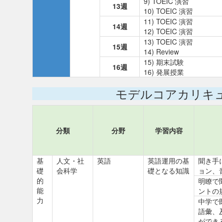
9) TOEIC 演習
13週
10) TOEIC 演習
11) TOEIC 演習
14週
12) TOEIC 演習
13) TOEIC 演習
15週
14) Review
15) 期末試験
16週
16) 発展授業
モデルコアカリキ
分類
分野
学習内容
基
人文・社
英語
英語運用の基
聞き手
礎
会科学
礎となる知識
ョン、
的
明瞭で
能
ントの
力
中学で
語彙、
ができ