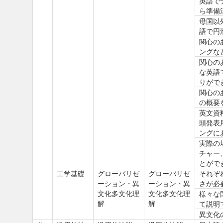
英語で
ら準備
母国以
語で円
関心の
ングな
関心の
な英語
りがで
関心の
の概要
英文資
頭発表
ングに
実際の
チャー
とがで
工学基礎
グローバリゼ
グローバリゼ
それぞ
ーション・異
ーション・異
さが必
文化多文化理
文化多文化理
様々な
解
解
て説明
異文化