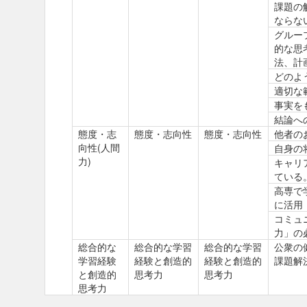
課題の
ならな
グルー
的な思
法、計
どのよ
適切な
事実を
結論へ
態度・志
態度・志向性
態度・志向性
他者の
向性(人間
自身の
力)
キャリ
ている
高専で
に活用
コミュ
力」の
総合的な
総合的な学習
総合的な学習
公衆の
学習経験
経験と創造的
経験と創造的
課題解
と創造的
思考力
思考力
思考力