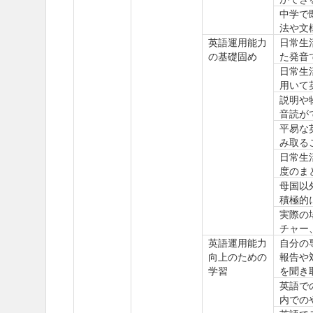
中学で
法や文
英語運用能力
日常生
の基礎固め
た発音
日常生
用いて
説明や
音読が
平易な
み取る
日常生
度のま
母国以
積極的
実際の
チャー
英語運用能力
自分の
向上のための
報告や
学習
を聞き
英語で
内での