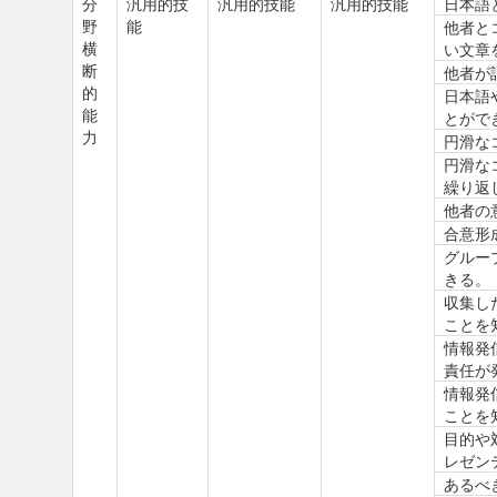
分
汎用的技
汎用的技能
汎用的技能
日本語
野
能
他者と
横
い文章
断
他者が
的
日本語
能
とがで
力
円滑な
円滑な
繰り返
他者の
合意形
グルー
きる。
収集し
ことを
情報発
責任が
情報発
ことを
目的や
レゼン
あるべ