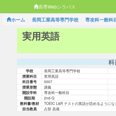
高専Webシラバス
ホーム
長岡工業高等専門学校
専攻科一般科
実用英語
科
学校
長岡工業高等専門学校
授業科目
実用英語
科目番号
0007
授業形態
講義
開設学科
専攻科一般科目
開設期
2nd-Q
教科書/教材
TOEIC L&R テストの英語が読めるよう
担当教員
占部 昌蔵