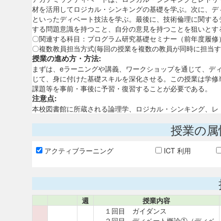
材を活用してロジカル・シンキングの基礎を学ぶ。次に、デ
といったディベート技法を学ぶ。最後に、技術倫理に関する
する問題意識を持つこと、自分の意見を持つことを狙いとす
〇関連する科目：プログラム研究基礎セミナー（前年度履修
〇複数教員担当方式(毎回の授業を複数の教員が同時に担当す
授業の進め方・方法:
まずは、eラーニングや講義、ワークショップを通じて、デ
じて、身に付けた基礎スキルを深化させる。この授業は学修
課題等を事前・事後に予習・復習することが必要である。
注意点:
本校図書館に所蔵される論理学、ロジカル・シンキング、レ
授業の属
アクティブラーニング
ICT 利用
週
授業内容
１回目 ガイダンス
２回目 ディベート概論①（ディベ