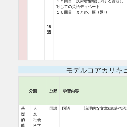
１５回目 技術者倫理に関する論題に
対しての英語ディベート
１６回目 まとめ、振り返り
16
週
モデルコアカリキ
分類
分野
学習内容
基
人
国語
国語
論理的な文章(論説や評
礎
文・
的
社会
能
科学