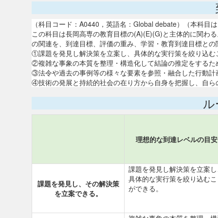
（科目コード：A0440，英語名：Global debate）
この科目は長岡高専の教育目標の(A)(E)(G)と主体的に
の関連を、到達目標、評価の重み、学習・教育到達目標との
①課題を発見し解決策を立案し、具体的な実行策を絞り込むことが
②複雑な事象の本質を整理・構造化して結論の推定をするために、
③法令や過去の事例等の様々な要素を参照・融合した行動計画を
④技術の発展と持続的社会の在り方から自身を把握し、自らのあり
ル
理想的な到達レベルの目安
課題を発見し解決策を立案し
具体的な実行策を絞り込むこ
課題を発見し、その解決策
ができる。
を立案できる。