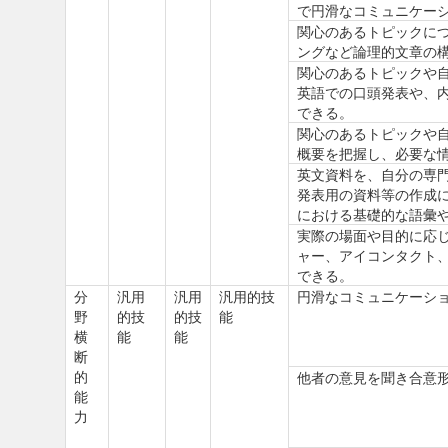
で円滑なコミュニケー
関心のあるトピックにつ
ングなど論理的文章の
関心のあるトピックや
英語での口頭発表や、
できる。
関心のあるトピックや
概要を把握し、必要な
英文資料を、自分の専
発表用の資料等の作成
における基礎的な語彙
実際の場面や目的に応じ
ャー、アイコンタクト、
できる。
分
汎用
汎用
汎用的技
円滑なコミュニケーシ
野
的技
的技
能
横
能
能
断
的
他者の意見を聞き合意
能
力