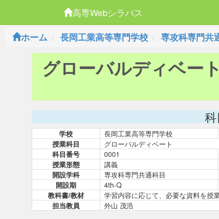
高専Webシラバス
ホーム
長岡工業高等専門学校
専攻科専門共
グローバルディベー
科
学校
長岡工業高等専門学校
授業科目
グローバルディベート
科目番号
0001
授業形態
講義
開設学科
専攻科専門共通科目
開設期
4th-Q
教科書/教材
学習内容に応じて、必要な資料を授
担当教員
外山 茂浩