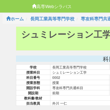
高専Webシラバス
ホーム
長岡工業高等専門学校
専攻科専門共
シュミレーション工
科
学校
長岡工業高等専門学校
授業科目
シュミレーション工学
科目番号
0002
授業形態
授業
開設学科
専攻科専門共通科目
開設期
前期
教科書/教材
担当教員
外川 一仁