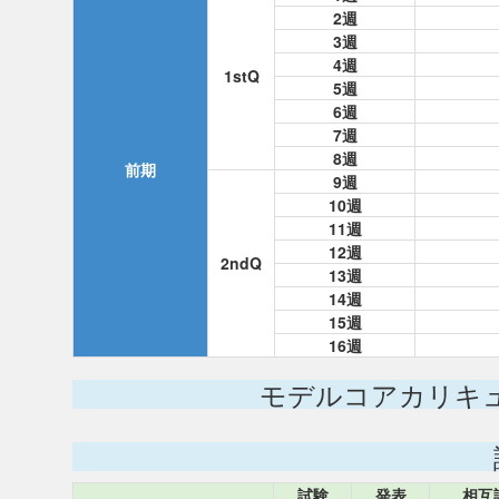
2週
3週
4週
1stQ
5週
6週
7週
8週
前期
9週
10週
11週
12週
2ndQ
13週
14週
15週
16週
モデルコアカリキ
試験
発表
相互