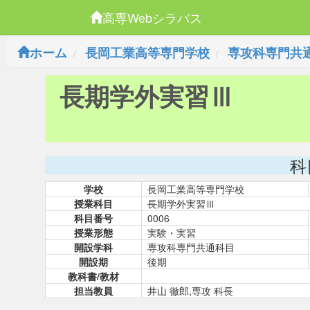
高専Webシラバス
ホーム
長岡工業高等専門学校
専攻科専門共
長期学外実習Ⅲ
科
学校
長岡工業高等専門学校
授業科目
長期学外実習Ⅲ
科目番号
0006
授業形態
実験・実習
開設学科
専攻科専門共通科目
開設期
後期
教科書/教材
担当教員
井山 徹郎,専攻 科長