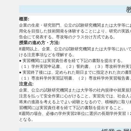
概要:
企業の生産・研究部門、公立の試験研究機関または大学等に
用化を目指した技術開発を体験することにより、研究の実践
告会にて発表する。専攻毎のクラス分け方式である。
授業の進め方・方法:
8週間以上、企業、公立の試験研究機関または大学等におい
ける注意事項などを理解する。
● 実習機関には実習責任者を経て下記の書類を提出する。
（１）学外実習申込書、（２）誓約書、（３）専攻科学外実
● 実習終了後には、定められた期日までに指定された次の
（１）専攻科学外実習証明書、（２）専攻科学外実習報告書
注意点:
企業、公立の試験研究機関または大学等の社内規律や就業規
注意を払って安全作業に心がけること。実習先では、社会人
将来の進路を考える上でよい経験となるので、積極的に取り
習機関には実習責任者を経て下記の書類を提出すること。
8週間の場合、必修の学外実習2単位に選択の長期学外実習Ⅰ
となる。