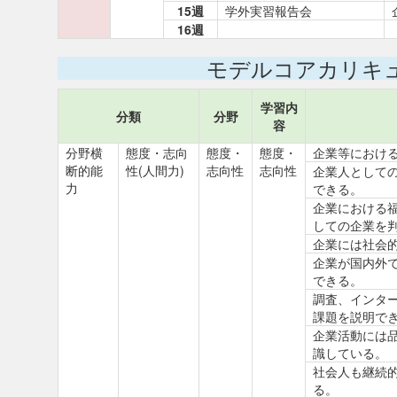
15週
学外実習報告会
16週
モデルコアカリキ
学習内
分類
分野
容
分野横
態度・志向
態度・
態度・
企業等におけ
断的能
性(人間力)
志向性
志向性
企業人として
力
できる。
企業における
しての企業を
企業には社会
企業が国内外で
できる。
調査、インタ
課題を説明で
企業活動には
識している。
社会人も継続
る。