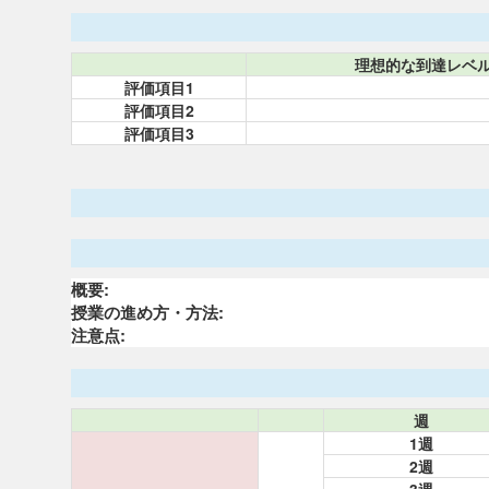
理想的な到達レベ
評価項目1
評価項目2
評価項目3
概要:
授業の進め方・方法:
注意点:
週
1週
2週