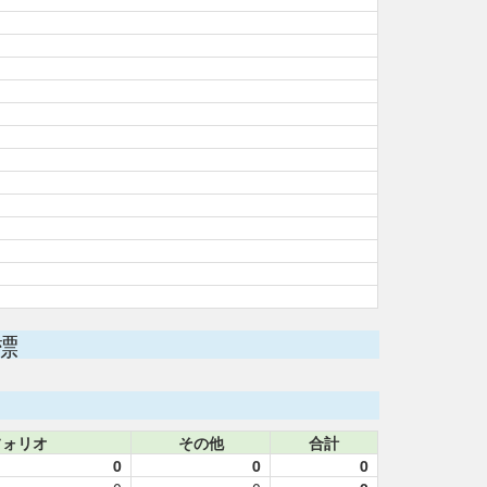
標
フォリオ
その他
合計
0
0
0