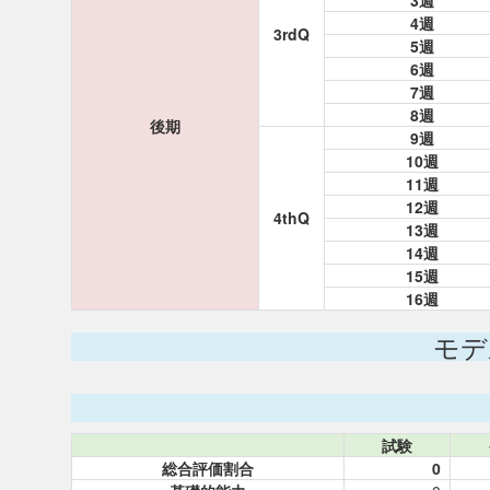
3週
4週
3rdQ
5週
6週
7週
8週
後期
9週
10週
11週
12週
4thQ
13週
14週
15週
16週
モデ
試験
総合評価割合
0