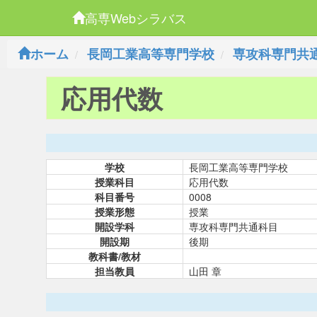
高専Webシラバス
ホーム
長岡工業高等専門学校
専攻科専門共
応用代数
学校
長岡工業高等専門学校
授業科目
応用代数
科目番号
0008
授業形態
授業
開設学科
専攻科専門共通科目
開設期
後期
教科書/教材
担当教員
山田 章