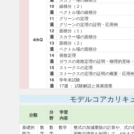
10
線積分（２）
週
ベクトル場の線積分
11
グリーンの定理
週
グリーンの定理の証明・応用例
12
面積分（１）
週
スカラー場の面積分
4thQ
13
面積分（２）
週
ベクトル場の面積分
14
発散定理
週
ガウスの発散定理の証明・物理的意味
15
ストークスの定理
週
ストークスの定理の証明の概要・応用
16
学年末試験
週
17週 ： 試験解説と発展授業
モデルコアカリキ
分
学習
分類
野
内容
基礎的
数
数
数学
整式の加減乗除の計算や、式の
能力
学
学
因数定理等を利用して、4次ま