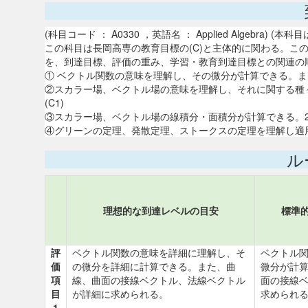
(科目コード ： A0330 ，英語名 ： Applied Algebr
この科目は長岡高専の教育目標の(C)と主体的に関わる。こ
を、到達目標、評価の重み、学習・教育到達目標との関連の
① ベクトル関数の意味を理解し、その微分が計算できる。また
②スカラー場、ベクトル場の意味を理解し、それに関する種
(C1)
③スカラー場、ベクトル場の線積分・面積分が計算できる。25
④グリーンの定理、発散定理、ストークスの定理を理解し適用で
ル
理想的な到達レベルの目安
標準
評
ベクトル関数の意味を詳細に理解し、そ
ベクトル
価
の微分を詳細に計算できる。また、曲
微分が計
項
線、曲面の接線ベクトル、法線ベクトル
面の接線
目
が詳細に求められる。
求められ
1