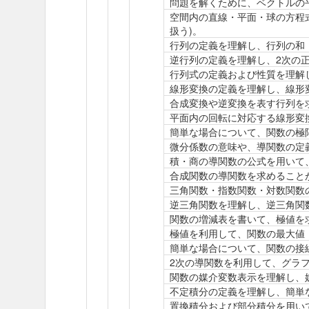
問題を解くために、ベクトルの
空間内の直線・平面・球の方程
扱う)。
行列の定義を理解し、行列の和
逆行列の定義を理解し、2次の
行列式の定義および性質を理解
線形変換の定義を理解し、線形
合成変換や逆変換を表す行列を
平面内の回転に対応する線形変
簡単な場合について、関数の極
微分係数の意味や、導関数の定
積・商の導関数の公式を用いて
合成関数の導関数を求めること
三角関数・指数関数・対数関数
逆三角関数を理解し、逆三角関
関数の増減表を書いて、極値を
極値を利用して、関数の最大値
簡単な場合について、関数の接
2次の導関数を利用して、グラ
関数の媒介変数表示を理解し、
不定積分の定義を理解し、簡単
置換積分および部分積分を用い