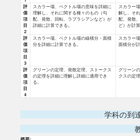
評
スカラー場、ベクトル場の意味を詳細に
スカラー
価
理解し、それに関する種々のもの（勾
解し、そ
項
配、発散、回転、ラプラシアンなど）が
配、発散
目
詳細に計算できる。
ど）が計
2
評
スカラー場、ベクトル場の線積分・面積
スカラー
価
分を詳細に計算できる。
面積分が
項
目
3
評
グリーンの定理、発散定理、ストークス
グリーン
価
の定理を詳細に理解し詳細に適用でき
クスの定
項
る。
目
4
学科の到
概要: