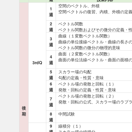
空間のベクトル、外積
1
空間ベクトルの復習、内積、外積の定
週
2
ベクトル関数
週
ベクトル関数およびその微分の定義・
曲線（１変数ベクトル関数）
3
曲線の単位接線ベクトル・曲線の長さ
週
ベクトル関数の微分の物理的意味
曲面（２変数ベクトル関数）
4
曲面の単位法線ベクトル・曲面の面積
3rdQ
週
5
スカラー場の勾配
週
勾配の定義・性質・意味
6
ベクトル場の発散と回転（１）
週
発散・回転の定義・性質・意味
ベクトル場の発散と回転（２）
7
発散・回転の公式、スカラー場のラプ
週
後
期
8
中間試験
週
9
線積分（１）
週
スカラー場の線積分