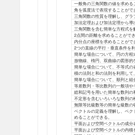
一般角の三角関数の値を求める
角を弧度法で表現することがで
三角関数の性質を理解し、グラ
加法定理および加法定理から導
三角関数を含む簡単な方程式を
2点間の距離を求めることがで
内分点の座標を求めることがで
2つの直線の平行・垂直条件を
簡単な場合について、円の方程
放物線、楕円、双曲線の図形的
簡単な場合について、不等式の
積の法則と和の法則を利用して
簡単な場合について、順列と組
等差数列・等比数列の一般項や
総和記号を用いた簡単な数列の
不定形を含むいろいろな数列の
無限等比級数等の簡単な級数の
ベクトルの定義を理解し、ベク
めることができる。
平面および空間ベクトルの成分
平面および空間ベクトルの内積