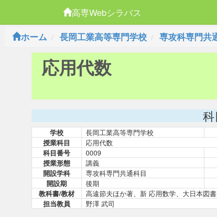
高専Webシラバス
ホーム
長岡工業高等専門学校
専攻科専門共
応用代数
科
学校
長岡工業高等専門学校
授業科目
応用代数
科目番号
0009
授業形態
講義
開設学科
専攻科専門共通科目
開設期
後期
教科書/教材
高遠節夫ほか著、新 応用数学、大日本図書
担当教員
野澤 武司