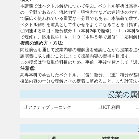
本講義ではベクトル解析について学ぶ。ベクトル解析は高専
の一分野であるが、流体力学・弾性力学などの連続体の力学
て幅広く使われている重要な一分野でもある。本講義で数学
ベクトル解析を道具として生かせるようになることを目指す
〇関連する科目：微分積分Ⅰ（本科2年で履修）・Ⅱ（本科3
で履修）、応用数学ⅡＡ・ⅡＢ（本科５年で履修）、応用解
授業の進め方・方法:
問題演習を通して授業内容の理解度を確認しながら授業を進
題演習に取り組むことによって授業内容の習得を目指す。
この授業は学修単位科目のため、事前・事後学習として「週
注意点:
高専本科で学習したベクトル、（偏）微分、（重）積分が基
授業内容の十分な理解とその定着に努めること。また計算法
授業の属
アクティブラーニング
ICT 利用
週
授業内容