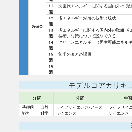
11
次世代エネルギーに関する国内外の取
週
12
省エネルギー対策の技術と現状
週
2ndQ
13
省エネルギーに関する国内外の取組 省
週
技術、対策について説明できる
14
クリーンエネルギー（再生可能エネル
週
15
後半のまとめ課題
週
16
週
モデルコアカリキ
分類
分野
学
基礎的
自然
ライフサイエンス/アース
ライフサイエ
能力
科学
サイエンス
サイエンス