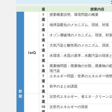
週
授業内容
1
授業概要説明、環境問題の概要
週
2
地球温暖化のメカニズム、現状、対策
週
3
オゾン層破壊のメカニズム、現状、対
週
4
大気汚染と酸性雨のメカニズム、現状
週
1stQ
5
水環境：水質の基準，水圏汚染の現状
週
6
廃棄物問題：廃棄物の分類，廃棄物の
週
境汚染
7
エネルギー問題：世界のエネルギー情
週
8
前半のまとめ課題
前
週
期
9
次世代エネルギー、省エネ・クリーン
週
10
次世代エネルギーの現状
週