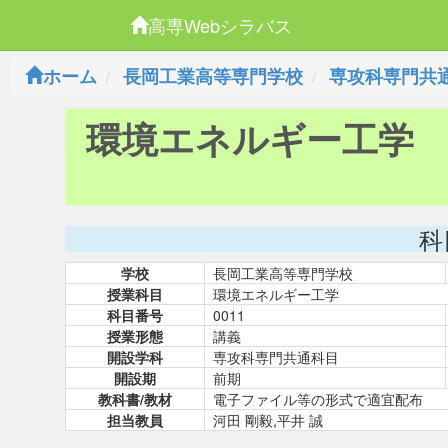
高専Webシラバス
ホーム
長岡工業高等専門学校
専攻科専門共
環境エネルギー工学
科
学校
長岡工業高等専門学校
授業科目
環境エネルギー工学
科目番号
0011
授業形態
講義
開設学科
専攻科専門共通科目
開設期
前期
教科書/教材
電子ファイル等の形式で適宜配布
担当教員
河田 剛毅,平井 誠