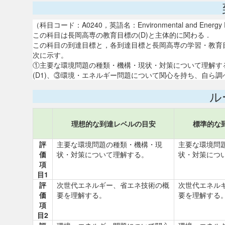
（科目コード：A0240，英語名：Environmental and Ene
この科目は長岡高専の教育目標の(D)と主体的に関わる．
この科目の到達目標と，各到達目標と長岡高専の学習・教育
次に示す。
①主要な環境問題の種類・機構・現状・対策について理解する。
(D1)、③環境・エネルギー問題について関心を持ち、自ら調べ
ル
理想的な到達レベルの目安
標準的な
評
主要な環境問題の種類・機構・現
主要な環境問
価
状・対策について理解する。
状・対策につ
項
目1
評
次世代エネルギー、省エネ技術の概
次世代エネル
価
要を理解する。
要を理解する
項
目2