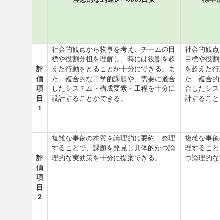
社会的観点から物事を考え、チームの目
社会的観点
標や役割分担を理解し、時には役割を超
目標や役割
評
えた行動をとることが十分にできる。ま
を超えた行
価
た、複合的な工学的課題や、需要に適合
た、複合的
項
したシステム・構成要素・工程を十分に
合したシス
目
設計することができる。
計すること
1
複雑な事象の本質を論理的に要約・整理
複雑な事象
することで、課題を発見し具体的かつ論
理すること
評
理的な実効策を十分に提案できる。
つ論理的な
価
項
目
2