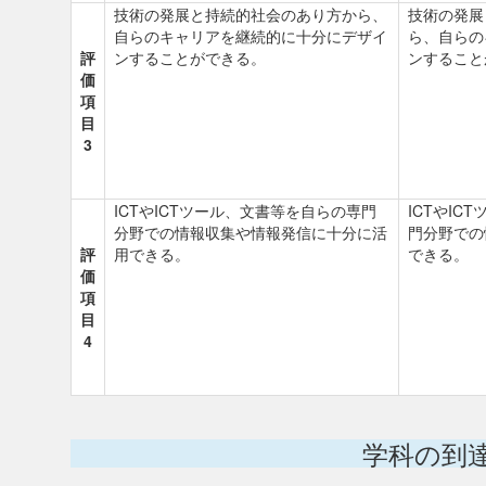
技術の発展と持続的社会のあり方から、
技術の発展
自らのキャリアを継続的に十分にデザイ
ら、自らの
評
ンすることができる。
ンすること
価
項
目
3
ICTやICTツール、文書等を自らの専門
ICTやIC
分野での情報収集や情報発信に十分に活
門分野での
評
用できる。
できる。
価
項
目
4
学科の到