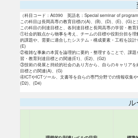
（科目コード：A0390 英語名：Special seminar of program 
この科目は長岡高専の教育目標の(A)、(B)、(D)、(E)、(G
この科目の到達目標と、各到達目標と長岡高専の学習・教育
①社会的観点から物事を考え、チームの目標や役割分担を理
的課題や、需要に適合したシステム・構成要素・工程を設計す
(E)
②複雑な事象の本質を論理的に要約・整理することで、課題
習・教育到達目標との関連(E1)、(E2)、(G2)
③技術の発展と持続的社会のあり方から、自らのキャリアを
目標との関連(A)、(G)
④ICTやICTツール、文書等を自らの専門分野での情報収集
(D2)、(D4)
ル
理想的な到達レベルの目安
標準