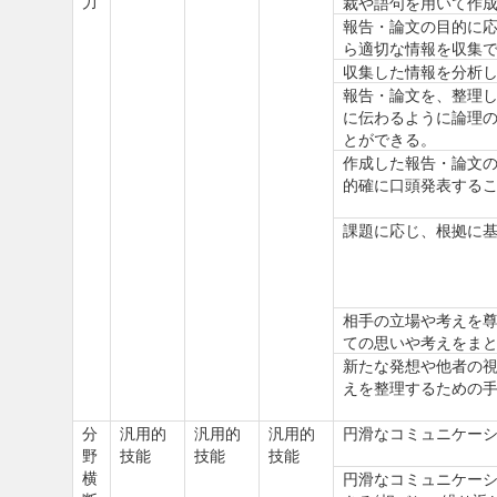
力
裁や語句を用いて作
報告・論文の目的に
ら適切な情報を収集
収集した情報を分析
報告・論文を、整理
に伝わるように論理
とができる。
作成した報告・論文
的確に口頭発表する
課題に応じ、根拠に
相手の立場や考えを
ての思いや考えをま
新たな発想や他者の
えを整理するための
分
汎用的
汎用的
汎用的
円滑なコミュニケー
野
技能
技能
技能
横
円滑なコミュニケー