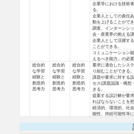
企業等における技術
る。
企業人としての責任
動を上げることがで
調査、インターンシ
会・産業界の抱える
企業人として活躍す
ことができる。
コミュニケーション
えるべき能力」の必
総合的
総合的
総合的
要求に適合したシス
な学習
な学習
な学習
り組むことができる
経験と
経験と
経験と
課題や要求に対する
創造的
創造的
創造的
セス(課題認識・構想
思考力
思考力
思考力
きる。
提案する設計解が要
ればならないことを
経済的、環境的、社
能性、持続可能性等