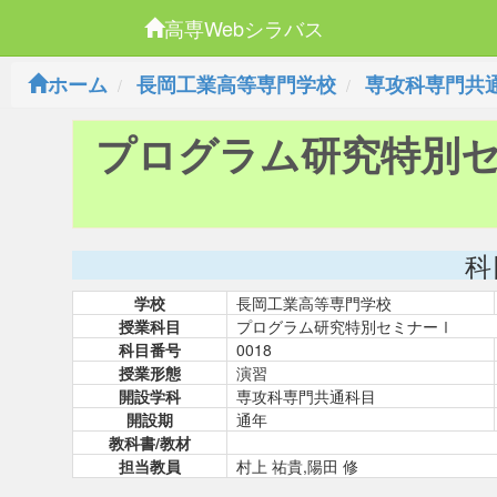
高専Webシラバス
ホーム
長岡工業高等専門学校
専攻科専門共
プログラム研究特別
科
学校
長岡工業高等専門学校
授業科目
プログラム研究特別セミナーⅠ
科目番号
0018
授業形態
演習
開設学科
専攻科専門共通科目
開設期
通年
教科書/教材
担当教員
村上 祐貴,陽田 修