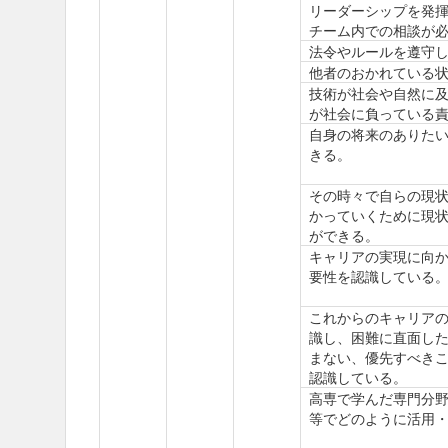
リーダーシップを発揮
チーム内での相談が
法令やルールを遵守
他者のおかれている
技術が社会や自然に
が社会に負っている
自身の将来のありたい
きる。
その時々で自らの現
かっていくために現
ができる。
キャリアの実現に向
要性を認識している
これからのキャリア
識し、困難に直面した
まない、優先すべきこ
認識している。
高専で学んだ専門分
等でどのように活用