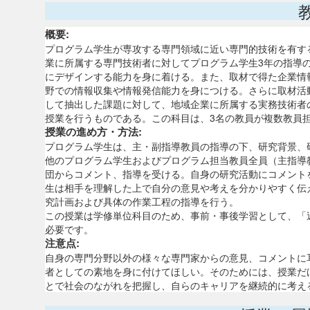
概要:
プログラム学生が専攻する専門領域に近い専門的技術を有す
業に所属する専門技術者に対してプログラム学生3年の指導の
にデザインする能力を身に着ける。また、取材で得た企業情
野での情報収集や情報発信能力を身につける。さらに取材活
して抽出した課題に対して、地域企業に所属する実務技術者
授業を行うものである。この科目は、3名の教員が複数教員
授業の進め方・方法:
プログラム学生は、主・副指導教員の指導の下、研究背景、
他のプログラム学生およびプログラム担当教員全員（主指導
団からコメント、指導を受ける。自身の研究活動にコメント
生は相手を理解した上で自分の意見や考えを分かりやすく伝
究計画および具体の作業工程の指導を行う。
この授業は学修単位科目のため、事前・事後学習として、「
必要です。
注意点:
自身の専門分野以外の様々な専門家からの意見、コメントに
者としての素地を身に付けてほしい。そのためには、授業だ
とで社会のながれを把握し、自らのキャリアを継続的に考え