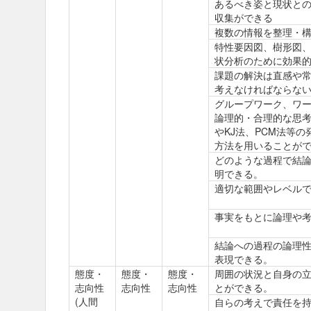
あるべき姿と現状との
収集ができる
複数の情報を整理・
特性要因図、樹形図
状分析のために効果
課題の解決は直感や
考えなければならな
グループワーク、ワ
論理的・合理的な思
やKJ法、PCM法等
方法を用いることが
どのような過程で結
明できる。
適切な範囲やレベル
事実をもとに論理や
結論への過程の論理
表現できる。
態度・
態度・
態度・
周囲の状況と自身の
志向性
志向性
志向性
とができる。
(人間
自らの考えで責任を