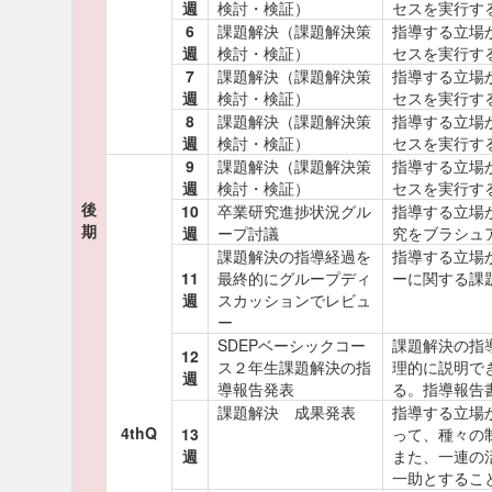
週
検討・検証）
セスを実行す
6
課題解決（課題解決策
指導する立場
週
検討・検証）
セスを実行す
7
課題解決（課題解決策
指導する立場
週
検討・検証）
セスを実行す
8
課題解決（課題解決策
指導する立場
週
検討・検証）
セスを実行す
9
課題解決（課題解決策
指導する立場
週
検討・検証）
セスを実行す
後
10
卒業研究進捗状況グル
指導する立場
期
週
ープ討議
究をブラシュ
課題解決の指導経過を
指導する立場
11
最終的にグループディ
ーに関する課
週
スカッションでレビュ
ー
SDEPベーシックコー
課題解決の指
12
ス２年生課題解決の指
理的に説明で
週
導報告発表
る。指導報告
課題解決 成果発表
指導する立場
4thQ
13
って、種々の
週
また、一連の
一助とするこ