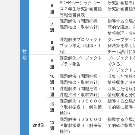
SDEPベーシックコー
研究計画指導
6
ス２年生研究計画書指
研究計画書指
週
導報告書発表
課題解決（問題把握・
指導する立場
7
課題抽出・取材方針）
理的な議論、
週
情報整理・分
課題解決プロジェクト
グループディ
8
プラン策定（組織・工
解決策を導く
週
前
程）
チーム設計に
期
課題解決プロジェクト
プロジェクト
9
プラン報告
できる。
週
プロジェクト
10
課題解決（問題把握・
収集した情報
週
課題抽出・取材方針）
情報収集と分
11
課題解決（問題把握・
収集した情報
週
課題抽出・取材方針）
情報収集と分
課題解決（ＪＳＣＯＯ
指導する立場
12
Ｐ取材振返り・解決策
て的確に指導
週
検討）
課題解決（ＪＳＣＯＯ
指導する立場
13
2ndQ
Ｐ取材振返り・解決策
て的確に指導
週
検討）