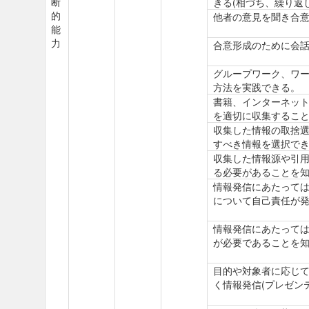
断
きる(相づち、繰り返
的
他者の意見を聞き合
能
力
合意形成のために会
グループワーク、ワ
方法を実践できる。
書籍、インターネッ
を適切に収集するこ
収集した情報の取捨
すべき情報を選択で
収集した情報源や引
る必要があることを
情報発信にあたって
について自己責任が
情報発信にあたって
が必要であることを
目的や対象者に応じ
く情報発信(プレゼン