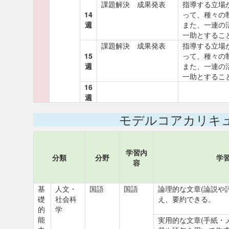
課題解決 成果発表
指導する立場
14
って、種々の
週
また、一連の
一助とするこ
課題解決 成果発表
指導する立場
15
って、種々の
週
また、一連の
一助とするこ
16
週
モデルコアカリキ
学習内
分類
分野
学
容
基
人文・
国語
国語
論理的な文章(論説や
礎
社会科
え、要約できる。
的
学
能
実用的な文章(手紙・