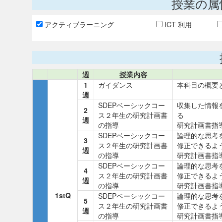
授業の属
アクティブラーニング
ICT 利用
週
授業内容
1
ガイダンス
本科目の概要
週
SDEPベーシックコー
収集した情報
2
ス２年生の研究計画書
る
週
の指導
研究計画書指
SDEPベーシックコー
論理的な思考
3
ス２年生の研究計画書
修正できるよ
週
の指導
研究計画書指
SDEPベーシックコー
論理的な思考
4
ス２年生の研究計画書
修正できるよ
週
の指導
研究計画書指
1stQ
SDEPベーシックコー
論理的な思考
5
ス２年生の研究計画書
修正できるよ
週
の指導
研究計画書指