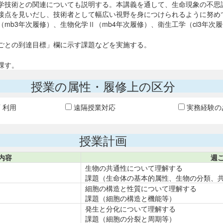
学技術との関連についても説明する。本講義を通して、生命現象の不思
接点を見いだし、技術者として幅広い視野を身につけられるように努め
mb3年次履修）、生物化学Ⅱ（mb4年次履修）、衛生工学（ci3年次
ごとの到達目標」欄に示す課題などを実施する。
課す。
授業の属性・履修上の区分
T 利用
遠隔授業対応
実務経験の
授業計画
内容
週
生物の共通性について理解する
課題（生命体の基本的属性、生物の分類、
細胞の構造と性質について理解する
課題（細胞の構造と機能等）
発生と分化について理解する
課題（細胞の分裂と周期等）