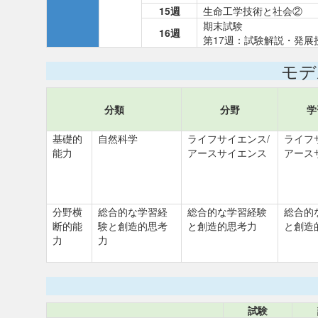
15週
生命工学技術と社会②
期末試験
16週
第17週：試験解説・発展
モデ
分類
分野
学
基礎的
自然科学
ライフサイエンス/
ライフ
能力
アースサイエンス
アース
分野横
総合的な学習経
総合的な学習経験
総合的
断的能
験と創造的思考
と創造的思考力
と創造
力
力
試験