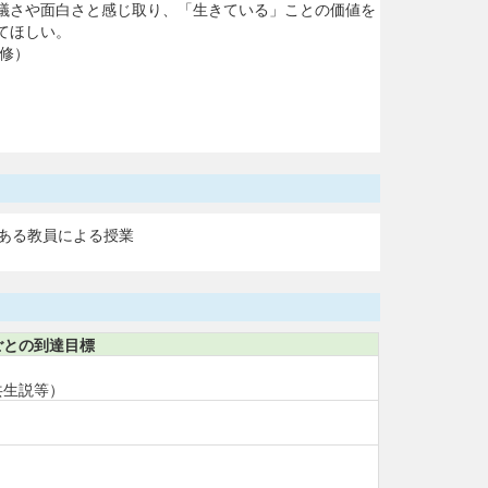
議さや面白さと感じ取り、「生きている」ことの価値を
てほしい。
履修）
ある教員による授業
ごとの到達目標
共生説等）