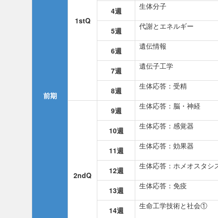
生体分子
4週
1stQ
代謝とエネルギー
5週
遺伝情報
6週
遺伝子工学
7週
生体応答：受精
8週
前期
生体応答：脳・神経
9週
生体応答：感覚器
10週
生体応答：効果器
11週
生体応答：ホメオスタシ
12週
2ndQ
生体応答：免疫
13週
生命工学技術と社会①
14週