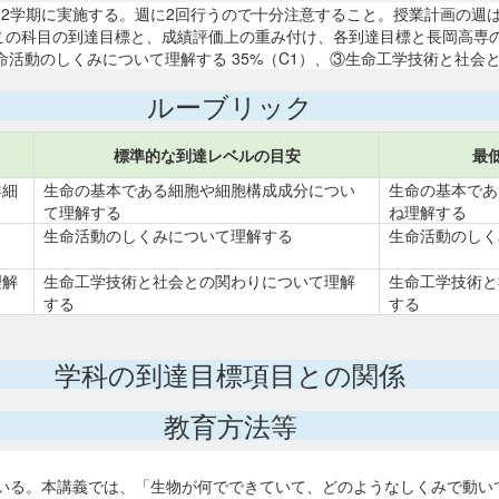
本科目は第2学期に実施する。週に2回行うので十分注意すること。授業計画の
この科目の到達目標と、成績評価上の重み付け、各到達目標と長岡高専
命活動のしくみについて理解する 35%（C1）、③生命工学技術と社会と
ルーブリック
標準的な到達レベルの目安
最
詳細
生命の基本である細胞や細胞構成成分につい
生命の基本であ
て理解する
ね理解する
生命活動のしくみについて理解する
生命活動のしく
理解
生命工学技術と社会との関わりについて理解
生命工学技術と
する
する
学科の到達目標項目との関係
教育方法等
いる。本講義では、「生物が何でできていて、どのようなしくみで動い