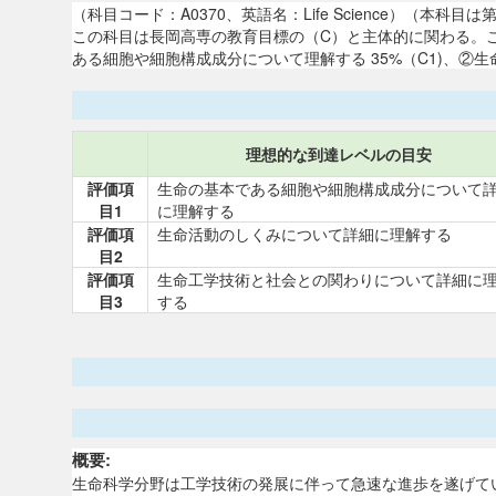
（科目コード：A0370、英語名：Life Science）（
この科目は長岡高専の教育目標の（C）と主体的に関わる。
ある細胞や細胞構成成分について理解する 35%（C1)、②生
理想的な到達レベルの目安
評価項
生命の基本である細胞や細胞構成成分について
目1
に理解する
評価項
生命活動のしくみについて詳細に理解する
目2
評価項
生命工学技術と社会との関わりについて詳細に
目3
する
概要:
生命科学分野は工学技術の発展に伴って急速な進歩を遂げて