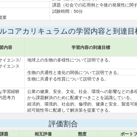
課題（社会での応用例と今後の発展性に関
試験時間：50分
授業
ルコアカリキュラムの学習内容と到達目
習内容
学習内容の到達目標
サイエンス/
地球上の生物の多様性について説明できる。
サイエンス
生物の共通性と進化の関係について説明できる。
生物に共通する性質について説明できる。
な学習経験
公衆の健康、安全、文化、社会、環境への影響などの多
的思考力
から課題解決のために配慮すべきことを認識している。
経済的、環境的、社会的、倫理的、健康と安全、製造可
続可能性等に配慮して解決策を提案できる。
評価割合
課題
相互評価
態度
ポート