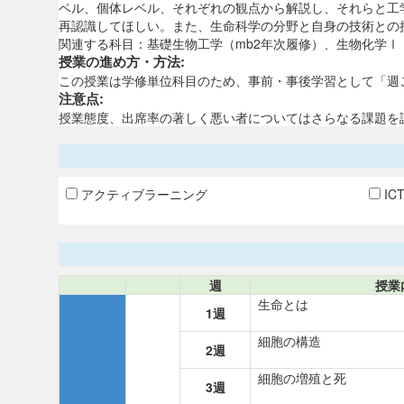
ベル、個体レベル、それぞれの観点から解説し、それらと工
再認識してほしい。また、生命科学の分野と自身の技術との
関連する科目：基礎生物工学（mb2年次履修）、生物化学Ⅰ（
授業の進め方・方法:
この授業は学修単位科目のため、事前・事後学習として「週
注意点:
授業態度、出席率の著しく悪い者についてはさらなる課題を
アクティブラーニング
IC
週
授業
生命とは
1週
細胞の構造
2週
細胞の増殖と死
3週