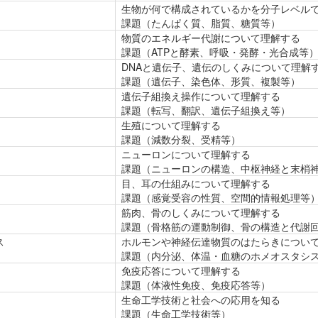
生物が何で構成されているかを分子レベル
課題（たんぱく質、脂質、糖質等）
物質のエネルギー代謝について理解する
課題（ATPと酵素、呼吸・発酵・光合成等
DNAと遺伝子、遺伝のしくみについて理解
課題（遺伝子、染色体、形質、複製等）
遺伝子組換え操作について理解する
課題（転写、翻訳、遺伝子組換え等）
生殖について理解する
課題（減数分裂、受精等）
ニューロンについて理解する
課題（ニューロンの構造、中枢神経と末梢
目、耳の仕組みについて理解する
課題（感覚受容の性質、空間的情報処理等
筋肉、骨のしくみについて理解する
課題（骨格筋の運動制御、骨の構造と代謝
ス
ホルモンや神経伝達物質のはたらきについ
課題（内分泌、体温・血糖のホメオスタシ
免疫応答について理解する
課題（体液性免疫、免疫応答等）
生命工学技術と社会への応用を知る
課題（生命工学技術等）