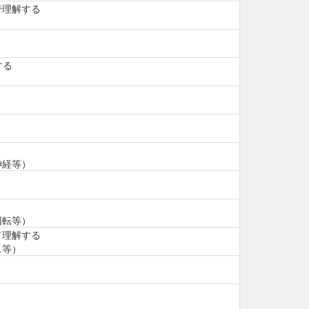
で理解する
）
する
神経等）
）
回転等）
て理解する
ス等）