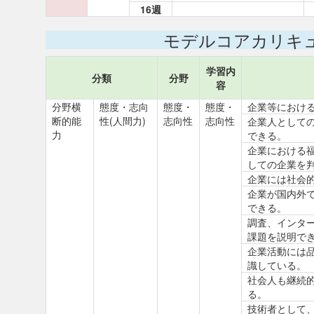
16週
モデルコアカリキ
学習内
分類
分野
容
分野横
態度・志向
態度・
態度・
企業等におけ
断的能
性(人間力)
志向性
志向性
企業人として
力
できる。
企業における
しての企業を
企業には社会
企業が国内外で
できる。
調査、インタ
課題を説明で
企業活動には
識している。
社会人も継続
る。
技術者として