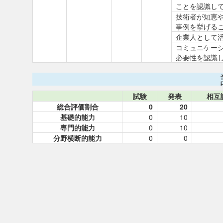
ことを認識し
技術者が知恵
事例を挙げる
企業人として
コミュニケー
必要性を認識
試験
発表
相互
総合評価割合
0
20
基礎的能力
0
10
専門的能力
0
10
分野横断的能力
0
0