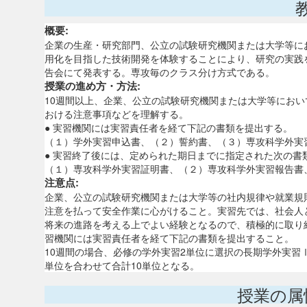
概要:
企業の生産・研究部門、公立の試験研究機関または大学等に
用化を目指した技術開発を体験することにより、研究の実践
告会にて発表する。専攻毎のクラス分け方式である。
授業の進め方・方法:
10週間以上、企業、公立の試験研究機関または大学等にお
おける注意事項などを理解する。
● 実習機関には実習責任者を経て下記の書類を提出する。
（１）学外実習申込書、（２）誓約書、（３）専攻科学外実
● 実習終了後には、定められた期日までに指定された次の
（１）専攻科学外実習証明書、（２）専攻科学外実習報告書
注意点:
企業、公立の試験研究機関または大学等の社内規律や就業規
注意を払って安全作業に心がけること。実習先では、社会人
将来の進路を考える上でよい経験となるので、積極的に取り
習機関には実習責任者を経て下記の書類を提出すること。
10週間の場合、必修の学外実習2単位に選択の長期学外実習
単位を合わせて合計10単位となる。
授業の属