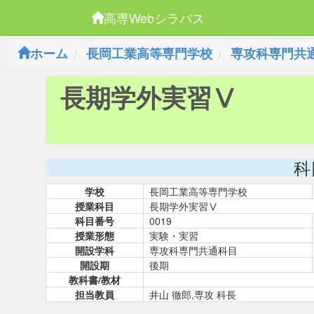
高専Webシラバス
ホーム
長岡工業高等専門学校
専攻科専門共
長期学外実習Ⅴ
科
学校
長岡工業高等専門学校
授業科目
長期学外実習Ⅴ
科目番号
0019
授業形態
実験・実習
開設学科
専攻科専門共通科目
開設期
後期
教科書/教材
担当教員
井山 徹郎,専攻 科長