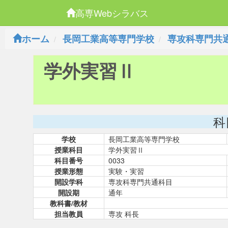
高専Webシラバス
ホーム
長岡工業高等専門学校
専攻科専門共
学外実習Ⅱ
科
学校
長岡工業高等専門学校
授業科目
学外実習Ⅱ
科目番号
0033
授業形態
実験・実習
開設学科
専攻科専門共通科目
開設期
通年
教科書/教材
担当教員
専攻 科長