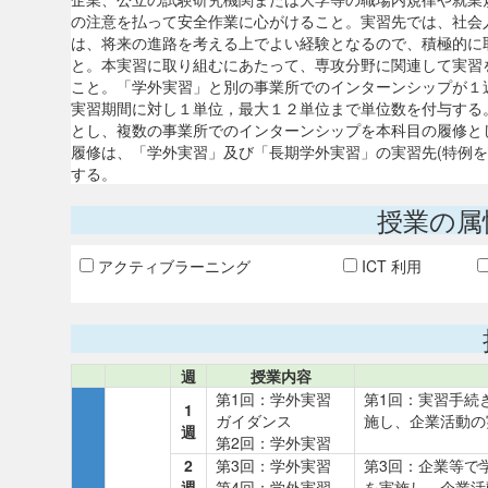
の注意を払って安全作業に心がけること。実習先では、社会
は、将来の進路を考える上でよい経験となるので、積極的に
と。本実習に取り組むにあたって、専攻分野に関連して実習
こと。「学外実習」と別の事業所でのインターンシップが１
実習期間に対し１単位，最大１２単位まで単位数を付与する
とし、複数の事業所でのインターンシップを本科目の履修と
履修は、「学外実習」及び「長期学外実習」の実習先(特例
する。
授業の属
アクティブラーニング
ICT 利用
週
授業内容
第1回：学外実習
第1回：実習手続
1
ガイダンス
施し、企業活動の
週
第2回：学外実習
2
第3回：学外実習
第3回：企業等で
週
第4回：学外実習
を実施し、企業活