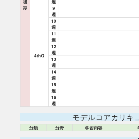
後
週
期
9
週
10
週
11
週
12
週
4thQ
13
週
14
週
15
週
16
週
モデルコアカリキ
分類
分野
学習内容