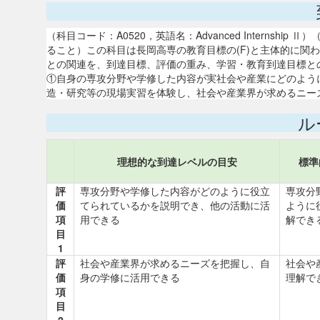
（科目コード：A0520，英語名：Advanced Internsh
ること）この科目は長岡高専の教育目標の(F)と主体的に関
との関連を、到達目標、評価の重み、学習・教育到達目標と
①自身の専攻分野や学修した内容が実社会や産業にどのように
造・研究等の現場実習を体験し、社会や産業界が求めるニーズを
ル
理想的な到達レベルの目安
標準
評
専攻分野や学修した内容がどのように役立
専攻分
価
てられているかを説明でき、他の活動に活
ように
項
用できる
解でき
目
1
評
社会や産業界が求めるニーズを把握し、自
社会や
価
身の学修に活用できる
理解で
項
目