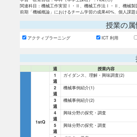
関連科目：機械工作実習Ⅰ・Ⅱ、機械工作法Ⅰ・Ⅱ、機械製図
前期「機械概論」におけるチーム学習の成果40%、個人課題
授業の属
アクティブラーニング
ICT 利用
週
授業内容
1
ガイダンス、理解・興味調査(2)
週
2
機械事例紹介(1)
週
3
機械事例紹介(2)
週
4
興味分野の探究・調査
週
1stQ
5
興味分野の探究・調査
週