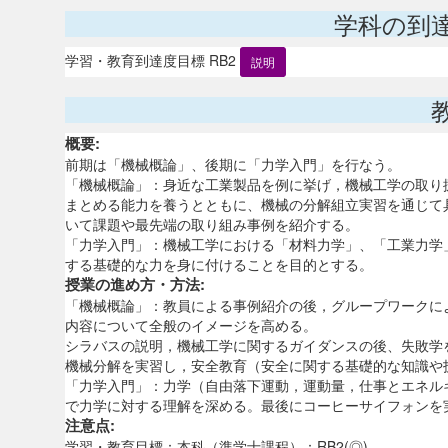
学科の到
学習・教育到達度目標 RB2
説明
概要:
前期は「機械概論」、後期に「力学入門」を行なう。
「機械概論」：身近な工業製品を例に挙げ，機械工学の取り
まとめる能力を養うとともに、機械の分解組立実習を通じて
いて課題や最先端の取り組み事例を紹介する。
「力学入門」：機械工学における「材料力学」、「工業力学
する基礎的な力を身に付けることを目的とする。
授業の進め方・方法:
「機械概論」：教員による事例紹介の後，グループワークに
内容について全般のイメージを高める。
シラバスの説明，機械工学に関するガイダンスの後、失敗学
機械分解を実習し，安全教育（安全に関する基礎的な知識や
「力学入門」：力学（自由落下運動，運動量，仕事とエネル
で力学に対する理解を深める。最後にコーヒーサイフォンを
注意点:
学習・教育目標：本科（準学士課程）：RB2(◎)