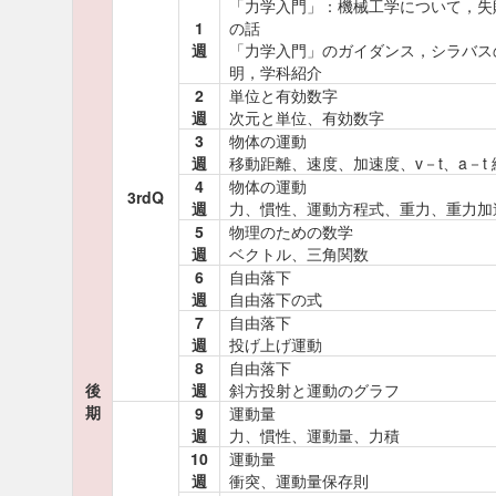
「力学入門」：機械工学について，失
1
の話
週
「力学入門」のガイダンス，シラバス
明，学科紹介
2
単位と有効数字
週
次元と単位、有効数字
3
物体の運動
週
移動距離、速度、加速度、v－t、a－t 
4
物体の運動
3rdQ
週
力、慣性、運動方程式、重力、重力加
5
物理のための数学
週
ベクトル、三角関数
6
自由落下
週
自由落下の式
7
自由落下
週
投げ上げ運動
8
自由落下
後
週
斜方投射と運動のグラフ
期
9
運動量
週
力、慣性、運動量、力積
10
運動量
週
衝突、運動量保存則