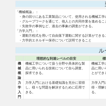
「機械概論」：
・身の回りにある工業製品について、使用される機械工学
・グループワークを通じて、他人との共同作業を進めるこ
・失敗学の事例など、過去の事象の調査ができる。
「力学入門」：
・運動方程式を用いて自由落下運動に関する計算ができる
・力学的エネルギー保存について説明できること
ル
理想的な到達レベルの目安
標
機
機械工学について扱う分野や具体的な製
機械工学
械
品に用いられる技術について自ら調査、
品に用い
概
探求できる。
とができ
論
力
力学入門における基礎知識を充分に習得
力学入門
学
し、様々な問題を解決するために応用で
得・理解
入
きる。
る。
門