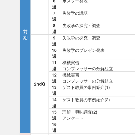
6
ポスター発表
週
7
失敗学の講話
週
8
失敗学の探究・調査
前
週
期
9
失敗学の探究・調査
週
10
失敗学のプレゼン発表
週
11
機械実習
週
コンプレッサーの分解組立
12
機械実習
週
コンプレッサーの分解組立
2ndQ
13
ゲスト教員の事例紹介(1)
週
14
ゲスト教員の事例紹介(2)
週
15
理解・興味調査(2)
週
アンケート
16
週