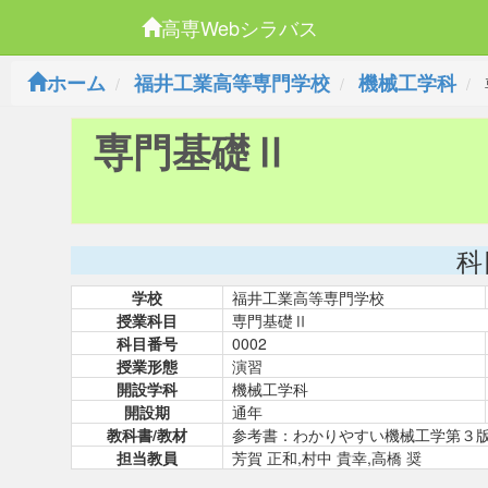
高専Webシラバス
ホーム
福井工業高等専門学校
機械工学科
専門基礎Ⅱ
科
学校
福井工業高等専門学校
授業科目
専門基礎Ⅱ
科目番号
0002
授業形態
演習
開設学科
機械工学科
開設期
通年
教科書/教材
参考書：わかりやすい機械工学第３
担当教員
芳賀 正和,村中 貴幸,高橋 奨