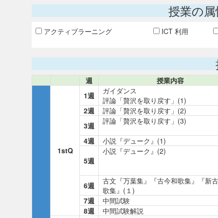
授業の属
アクティブラーニング
ICT 利用
週
授業内容
ガイダンス
1週
評論「贅沢を取り戻す」(1)
2週
評論「贅沢を取り戻す」(2)
評論「贅沢を取り戻す」(3)
3週
4週
小説『デューク』(1)
1stQ
小説『デューク』(2)
5週
古文『万葉集』『古今和歌集』『新
6週
歌集』(１)
7週
中間試験
8週
中間試験解説