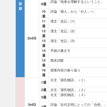
評論「他者を理解するということ」
前
9週
期
10
評論「個人」から「分人」へ
週
11
漢文「史記」(1)
週
12
漢文「史記」(2)
週
2ndQ
13
漢文「史記」(3)
週
14
手紙の書き方
週
15
期末試験
週
16
授業内容の振り返り
週
古文「源氏物語」（１）
1週
2週
古文「源氏物語」（２）
古文「源氏物語」（３）
3週
3rdQ
評論「近代文明にとっての「自然」」(
4週