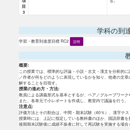
項
る。
目
3
学科の到
学習・教育到達度目標 RC2
説明
概要:
この授業では、標準的な評論・小説・古文・漢文を分析的に
／作者が何をどのように表現しているかを知り、他者の文章
解することを目指す。
授業の進め方・方法:
教員による講義形式を基本とするが、ペア／グループワーク
また、各単元で小レポートを作成し、教室内で議論を行う。
注意点:
評価方法とその割合は、中間・期末試験（60％）、漢字テスト
授業時には、上記に指定している教科書のほか、国語辞書を
後期期末試験後に成績不振者に対して再試験を実施する場合