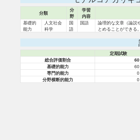
分
学習
分類
野
内容
基礎的
人文社会
国
国語
論理的な文章（論説
能力
科学
語
とめることができる
定期試験
総合評価割合
60
基礎的能力
60
専門的能力
0
分野横断的能力
0