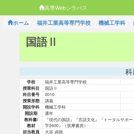
高専Webシラバス
ホーム
福井工業高等専門学校
機械工学科
国語Ⅱ
科
学校
福井工業高等専門学校
授業科目
国語Ⅱ
科目番号
0010
授業形態
講義
開設学科
機械工学科
開設期
通年
教科書/
『現代の国語』『言語文化』『トータルサポー
教材
字2600』（筑摩書房）
担当教員
大谷 貞徳