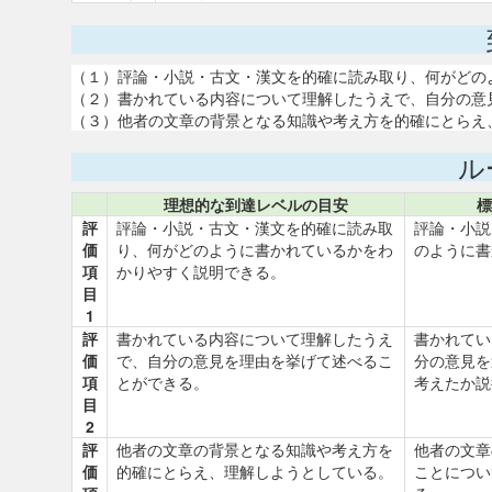
（１）評論・小説・古文・漢文を的確に読み取り、何がどの
（２）書かれている内容について理解したうえで、自分の意
（３）他者の文章の背景となる知識や考え方を的確にとらえ
ル
理想的な到達レベルの目安
標
評
評論・小説・古文・漢文を的確に読み取
評論・小説
価
り、何がどのように書かれているかをわ
のように書
項
かりやすく説明できる。
目
1
評
書かれている内容について理解したうえ
書かれてい
価
で、自分の意見を理由を挙げて述べるこ
分の意見を
項
とができる。
考えたか説
目
2
評
他者の文章の背景となる知識や考え方を
他者の文章
価
的確にとらえ、理解しようとしている。
ことについ