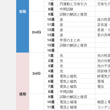
7週
円運動と万有引力
万有引
8週
中間試験
前期
9週
試験の解説と復習
10週
波
波の性
11週
波
定在波
12週
波
音波・
2ndQ
13週
波
音の共
14週
学習のまとめ
15週
試験の解説と復習
16週
1週
光
光の性
2週
光
光の分
3週
光
光の干
4週
光
回折格
3rdQ
5週
電気と磁気
静電気
6週
電気と磁気
電場
7週
電気と磁気
電位
8週
中間試験
後期
9週
試験の解説と復習
10週
電流と磁場
物質と
11週
電流と磁場
コンデ