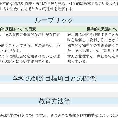
基本的な概念や原理・法則の理解を深め、科学的に探究する力や態度を
生活や社会における科学の有用性を理解する。
ルーブリック
的な到達レベルの目安
標準的な到達レベ
し、その背後に普遍的な法則が存在す
教科書の記述を理解すること
。
味を理解し、説明することが
を解くことができる。その結果や、応
標準的な物理学の問題を解く
ことができる。
た、その結果について説明す
のように実社会で応用されているか理
学んだ物理学が、実社会で応
野との関連について説明できる。
知っている。
学科の到達目標項目との関係
教育方法等
電磁気学の初歩について学ぶ。さまざまな現象を数学的手法によって記