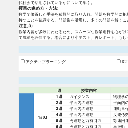
代社会で活用されているかについて学ぶ。
授業の進め方・方法:
数学で修得した手法を積極的に取り入れ、問題を数学的に把
持つことを強調する。問題集を活用し、多くの問題を解くこ
注意点:
授業内容が多岐にわたるため、スムーズな授業進行を心がける
て成績を評価する。場合により小テスト、再レポート、もし
アクティブラーニング
IC
週
授業内容
1週
ガイダンス
物理学
2週
平面内の運動
平面内
3週
平面内の運動
運動量
4週
平面内の運動
反発係
1stQ
5週
円運動と万有引力
等速円
6週
円運動と万有引力
単振動