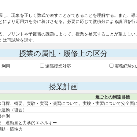
握し、現象を正しく数式で表すことができることを理解する。また、導
とにより応用力を身に着けさせる。必要に応じて微積分による説明を行
。プリントや予復習の課題によって、授業を補完することが望ましい。年4
くは再試験を課す。
授業の属性・履修上の区分
T 利用
遠隔授業対応
実務経験の
授業計画
週ごとの到達目標
の目標、概要、実験・実習・演習について。実験・実習について安全面
の運動（復習）
保存則
数 運動量と力学的エネルギー
運動・慣性力