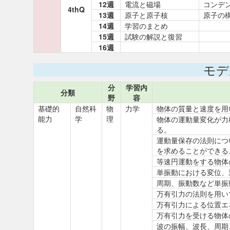
12週
電流と磁場
コンデ
4thQ
13週
原子と原子核
原子の
14週
学習のまとめ
15週
試験の解説と復習
16週
モデ
分
学習内
分類
野
容
基礎的
自然科
物
力学
物体の質量と速度を用
能力
学
理
物体の運動量変化が力
る。
運動量保存の法則につ
を求めることができる
等速円運動をする物体
単振動における変位、
周期、振動数など単振
万有引力の法則を用い
万有引力による位置エ
万有引力を受ける物体
波の振幅、波長、周期