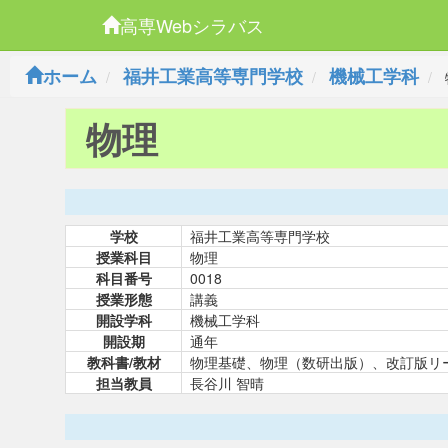
高専Webシラバス
ホーム
福井工業高等専門学校
機械工学科
物理
学校
福井工業高等専門学校
授業科目
物理
科目番号
0018
授業形態
講義
開設学科
機械工学科
開設期
通年
教科書/教材
物理基礎、物理（数研出版）、改訂版リ
担当教員
長谷川 智晴