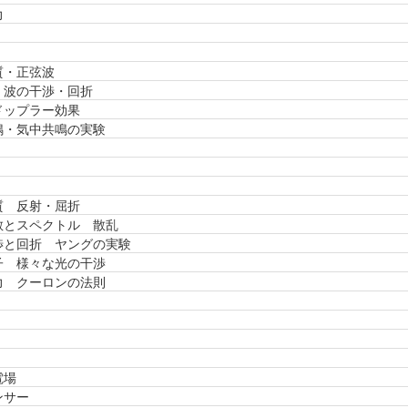
力
質・正弦波
・波の干渉・回折
ドップラー効果
鳴・気中共鳴の実験
質 反射・屈折
散とスペクトル 散乱
渉と回折 ヤングの実験
子 様々な光の干渉
力 クーロンの法則
電場
ンサー