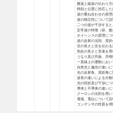
横波と縦波の伝わり方
時刻と位置に対応した
波の重ね合わせの原理
波の独立性について説
二つの波が干渉すると
定常波の特徴（節、腹
ホイヘンスの原理につ
波の反射の法則、屈折
弦の長さと弦を伝わる
気柱の長さと音速を用
うなり及び共振、共鳴
一直線上の運動におい
自然光と偏光の違いに
光の反射角、屈折角に
波長の違いによる分散
光の回折及び干渉につ
導体と不導体の違いに
クーロンの法則を用い
電場、電位について説
コンデンサの性質を理