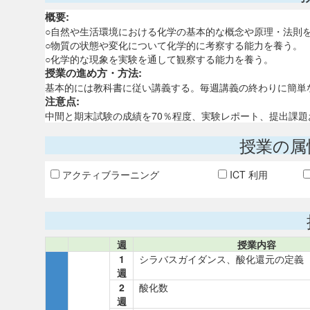
概要:
○自然や生活環境における化学の基本的な概念や原理・法則
○物質の状態や変化について化学的に考察する能力を養う。
○化学的な現象を実験を通して観察する能力を養う。
授業の進め方・方法:
基本的には教科書に従い講義する。毎週講義の終わりに簡単
注意点:
中間と期末試験の成績を70％程度、実験レポート、提出課題
授業の属
アクティブラーニング
ICT 利用
週
授業内容
1
シラバスガイダンス、酸化還元の定義
週
2
酸化数
週