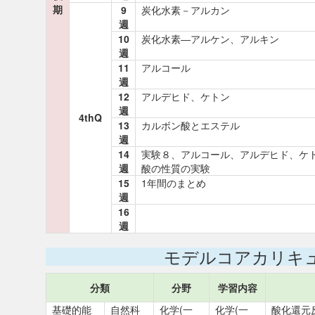
期
9
炭化水素－アルカン
週
10
炭化水素―アルケン、アルキン
週
11
アルコール
週
12
アルデヒド、ケトン
週
4thQ
13
カルボン酸とエステル
週
14
実験８、アルコール、アルデヒド、ケ
週
酸の性質の実験
15
1年間のまとめ
週
16
週
モデルコアカリキ
分類
分野
学習内容
基礎的能
自然科
化学(一
化学(一
酸化還元