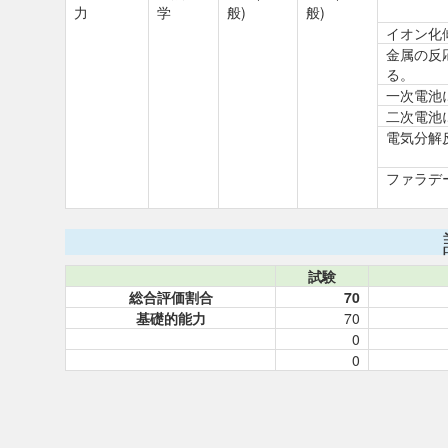
力
学
般)
般)
イオン化
金属の反
る。
一次電池
二次電池
電気分解
ファラデ
試験
総合評価割合
70
基礎的能力
70
0
0