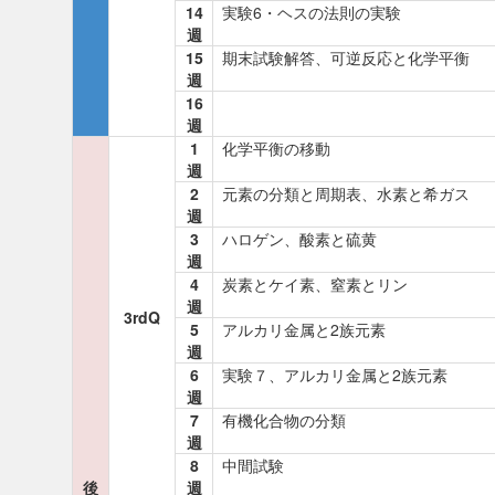
14
実験6・ヘスの法則の実験
週
15
期末試験解答、可逆反応と化学平衡
週
16
週
1
化学平衡の移動
週
2
元素の分類と周期表、水素と希ガス
週
3
ハロゲン、酸素と硫黄
週
4
炭素とケイ素、窒素とリン
週
3rdQ
5
アルカリ金属と2族元素
週
6
実験７、アルカリ金属と2族元素
週
7
有機化合物の分類
週
8
中間試験
後
週