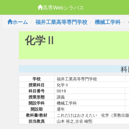
高専Webシラバス
ホーム
福井工業高等専門学校
機械工学科
化学Ⅱ
科
学校
福井工業高等専門学校
授業科目
化学Ⅱ
科目番号
0019
授業形態
講義
開設学科
機械工学科
開設期
通年
教科書/教材
これだけはおさえたい 化学（実教出
担当教員
山本 裕之,古谷 峻煕