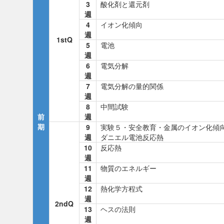
3
酸化剤と還元剤
週
4
イオン化傾向
週
1stQ
5
電池
週
6
電気分解
週
7
電気分解の量的関係
週
8
中間試験
前
週
期
9
実験５・安全教育・金属のイオン化傾
週
ダニエル電池反応熱
10
反応熱
週
11
物質のエネルギー
週
12
熱化学方程式
週
2ndQ
13
ヘスの法則
週