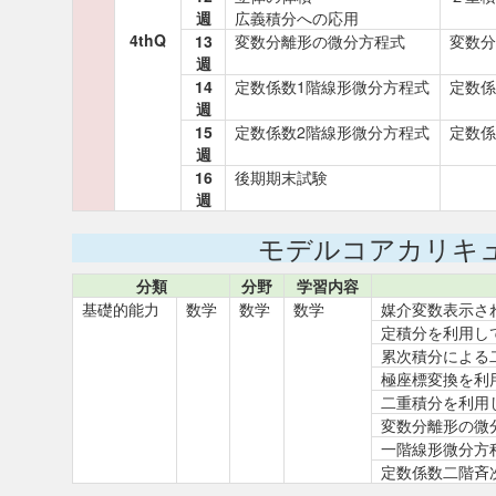
週
広義積分への応用
4thQ
13
変数分離形の微分方程式
変数分
週
14
定数係数1階線形微分方程式
定数係
週
15
定数係数2階線形微分方程式
定数係
週
16
後期期末試験
週
モデルコアカリキ
分類
分野
学習内容
基礎的能力
数学
数学
数学
媒介変数表示さ
定積分を利用し
累次積分による
極座標変換を利
二重積分を利用
変数分離形の微
一階線形微分方
定数係数二階斉