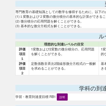
専門教育の基礎知識としての数学を修得するために、以下の
(1)１変数および２変数の微分積分の基本的な計算ができる
(2) 微分積分の応用問題を解くことができる。
(3) 基本的な微分方程式を解くことができる。
ル
理想的な到達レベルの目安
評価
1変数および2変数の微分積分の、応用問題
1
項目
を解くことができる。
的
１
評価
定数係数非斉次2階線形微分方程式の一般解
基
項目
を求めることができる。
き
２
学科の到
学習・教育到達度目標 RB1
説明