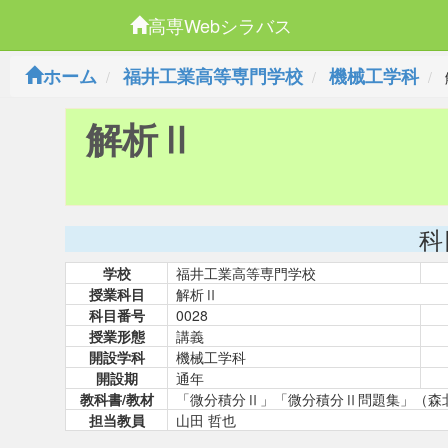
高専Webシラバス
ホーム
福井工業高等専門学校
機械工学科
解析Ⅱ
科
学校
福井工業高等専門学校
授業科目
解析Ⅱ
科目番号
0028
授業形態
講義
開設学科
機械工学科
開設期
通年
教科書/教材
「微分積分Ⅱ」「微分積分Ⅱ問題集」（森
担当教員
山田 哲也