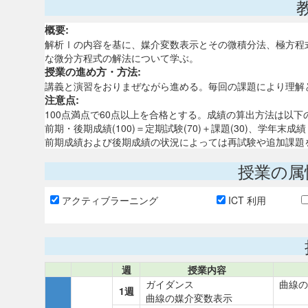
概要:
解析Ⅰの内容を基に、媒介変数表示とその微積分法、極方程
な微分方程式の解法について学ぶ。
授業の進め方・方法:
講義と演習をおりまぜながら進める。毎回の課題により理解
注意点:
100点満点で60点以上を合格とする。成績の算出方法は以下
前期・後期成績(100)＝定期試験(70)＋課題(30)、学年
前期成績および後期成績の状況によっては再試験や追加課題
授業の属
アクティブラーニング
ICT 利用
週
授業内容
ガイダンス
曲線の
1週
曲線の媒介変数表示