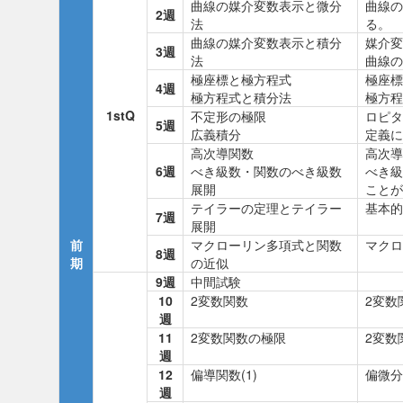
曲線の媒介変数表示と微分
曲線の
2週
法
る。
曲線の媒介変数表示と積分
媒介変
3週
法
曲線の
極座標と極方程式
極座標
4週
極方程式と積分法
極方程
1stQ
不定形の極限
ロピタ
5週
広義積分
定義に
高次導関数
高次導
6週
べき級数・関数のべき級数
べき級
展開
ことが
テイラーの定理とテイラー
基本的
7週
展開
前
マクローリン多項式と関数
マクロ
8週
期
の近似
9週
中間試験
10
2変数関数
2変数
週
11
2変数関数の極限
2変数
週
12
偏導関数(1)
偏微分
週