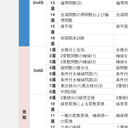
2ndQ
13
偏導関数(2)
偏導関
週
14
合成関数の導関数および偏
合成関
週
導関数
15
接平面
接平面
週
16
前期期末試験
週
1週
全微分と近似
全微分
2週
2変数関数の極値(1)
極値を
3週
2変数関数の極値(2)
極値を
4週
陰関数の微分法
陰関数
3rdQ
5週
条件付き極値問題(1)
条件付
6週
条件付き極値問題(2)
条件付
7週
累次積分(1)累次積分(2)
2重積
8週
中間試験
9週
2重積分の順序交換
2重積
10
線形変換による変数変換
線形変
週
後
11
一般の変数変換、極座標へ
極座標
期
週
の変換
12
立体の体積
２重積