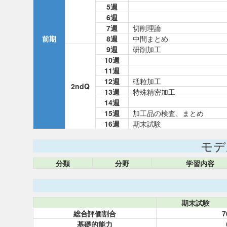
5週
6週
7週
切削理論
前期
8週
中間まとめ
9週
研削加工
10週
11週
12週
砥粒加工
2ndQ
13週
特殊精密加工
14週
15週
加工品の検査、まとめ
16週
期末試験
モデ
分類
分野
学習内容
期末試験
総合評価割合
7
基礎的能力