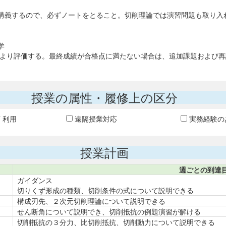
講義するので、必ずノートをとること。切削理論では演習問題も取り入
学
により評価する。最終成績が合格点に満たない場合は、追加課題および再試
授業の属性・履修上の区分
T 利用
遠隔授業対応
実務経験の
授業計画
週ごとの到達
ガイダンス
切りくず形成の種類、切削条件の式について説明できる
構成刃先、２次元切削理論について説明できる
せん断角について説明でき、切削抵抗の例題演習が解ける
切削抵抗の３分力、比切削抵抗、切削動力について説明できる