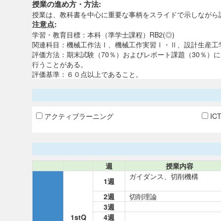
授業の進め方・方法:
授業は、教科書を中心に重要な事柄をスライドで示しながら
注意点:
学習・教育目標：本科（準学士課程）RB2(◎)
関連科目：機械工作法Ⅰ、機械工作実習Ⅰ・Ⅱ、設計生産工
評価方法：期末試験（70％）およびレポート課題（30％）
行うことがある。
評価基準：６０点以上であること。
アクティブラーニング
IC
週
授業内容
ガイダンス、切削機構
1週
2週
切削理論
3週
1stQ
4週