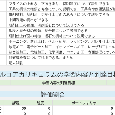
フライスの上向き、下向き削り、切削温度について説明できる
工具の損傷の種類と寿命について説明でき、工具寿命例題演習が
快削材料、切削油、切削仕上げ面のあらさについて説明できる
中間課題の提出ができる
研削加工の種類、研削砥石について説明できる
砥粒と結合材の種類、結合度について説明できる
研削仕上げ面の特徴、砥石の損耗について説明できる
ホーニング、超仕上げ、ベルト研削、ラッピング、バレル仕上げ
放電加工、電子ビーム加工、イオンビーム加工、レーザ加工につ
超音波加工、電解加工、化学研磨、バニシ加工、表面処理につい
非破壊検査について説明できる。まとめ
期末試験
ルコアカリキュラムの学習内容と到達目
学習内容の到達目標
評価割合
課題
態度
ポートフォリオ
0
30
0
0
0
0
0
0