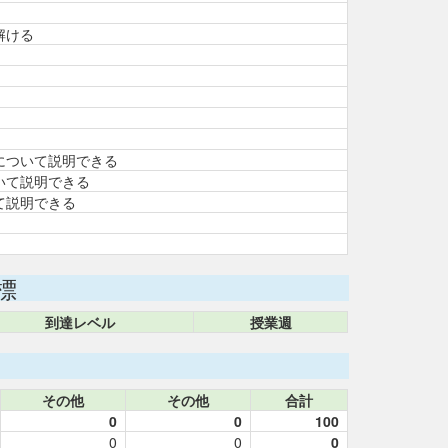
解ける
について説明できる
いて説明できる
て説明できる
標
到達レベル
授業週
その他
その他
合計
0
0
100
0
0
0