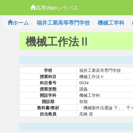
高専Webシラバス
ホーム
福井工業高等専門学校
機械工学科
機械工作法Ⅱ
学校
福井工業高等専門学校
授業科目
機械工作法Ⅱ
科目番号
0034
授業形態
講義
開設学科
機械工学科
開設期
前期
教科書/教材
「機械製作法通論 下」、千
担当教員
高橋 奨