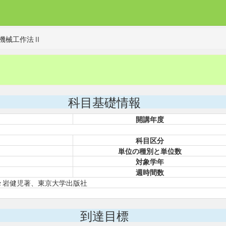
機械工作法Ⅱ
科目基礎情報
開講年度
科目区分
単位の種別と単位数
対象学年
週時間数
々岩健児著、東京大学出版社
到達目標