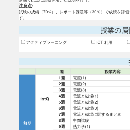
注意点:
試験の成績（70%）、レポート課題等（30％）で成績を評
す。
授業の属
アクティブラーニング
ICT 利用
週
授業内容
1週
電流(1)
2週
電流(2)
3週
電流(3)
4週
電流と磁場(1)
1stQ
5週
電流と磁場(2)
6週
電流と磁場(3)
7週
電流と磁場に関するまとめ
8週
中間試験
前期
9週
熱力学(1)