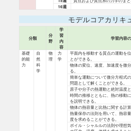
15週
質点および質点系の力学のまと
16週
モデルコアカリキ
学
分
習
分類
学習内容
野
内
容
基礎
自
物
力
平面内を移動する質点の運動を
的能
然
理
学
とができる。
力
科
物体の変位、速度、加速度を微
学
る。
簡単な運動について微分方程式
問題として解くことができる。
原子や分子の熱運動と絶対温度
時間の推移とともに、熱の移動
を説明できる。
物体の熱容量と比熱に関する計
熱量保存の法則を用いて、熱容
度を求めることができる。
ボイル・シャルルの法則や理想