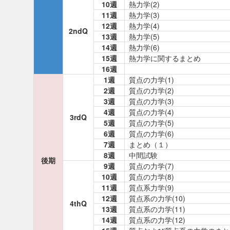
10週
熱力学(2)
11週
熱力学(3)
12週
熱力学(4)
2ndQ
13週
熱力学(5)
14週
熱力学(6)
15週
熱力学に関するまとめ
16週
1週
質点の力学(1)
2週
質点の力学(2)
3週
質点の力学(3)
4週
質点の力学(4)
3rdQ
5週
質点の力学(5)
6週
質点の力学(6)
7週
まとめ（１）
8週
中間試験
後期
9週
質点の力学(7)
10週
質点の力学(8)
11週
質点系力学(9)
12週
質点系の力学(10)
4thQ
13週
質点系の力学(11)
14週
質点系の力学(12)