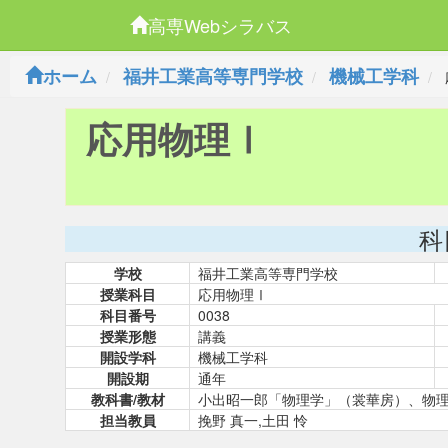
高専Webシラバス
ホーム
福井工業高等専門学校
機械工学科
応用物理Ⅰ
科
学校
福井工業高等専門学校
授業科目
応用物理Ⅰ
科目番号
0038
授業形態
講義
開設学科
機械工学科
開設期
通年
教科書/教材
小出昭一郎「物理学」（裳華房）、物
担当教員
挽野 真一,土田 怜