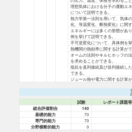
の圧力、温度、体積を求めるこ
理想気体における分子の運動エ
について説明できる。
熱力学第一法則を用いて、気体
化、等温変化、断熱変化）に関
エネルギーには多くの形態があ
例を挙げて説明できる。
不可逆変化について、具体例を
熱機関の熱効率に関する計算が
オームの法則やキルヒホッフの
を求めることができる。
抵抗を直列接続及び並列接続し
できる。
ジュール熱や電力に関する計算
試験
レポート課題等
総合評価割合
140
基礎的能力
70
専門的能力
70
分野横断的能力
0