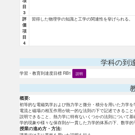
項
目
3
評
習得した物理学の知識と工学の関連性を挙げられる。
価
項
目
4
学科の到
学習・教育到達度目標 RB1
説明
概要:
初等的な電磁気学および熱力学と微分・積分を用いた力学を
電流と磁場の相互作用が統一的な法則の下で記述できること
説明できること、熱力学に特有ないくつかの法則について基
学的現象や様々な保存則が一貫した力学的体系の下、数学的
授業の進め方・方法:
講義では主に黒板を用いた説明を行う。