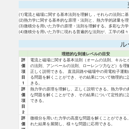
(1)電流と磁場に関する基本法則を理解し，それらの法則に
(2)熱力学に関する基本的な原理・法則と、熱力学的諸量を
(3)微積分を用いた力学の原理・法則を理解する。多彩な力
(4)微積分を用いた力学に現れる普遍的な法則が、工学の様
ル
理想的な到達レベルの目安
評
電流と磁場に関する基本法則（オームの法則、キルヒ
価
の法則、アンペールの法則、ローレンツ力など）を理
項
正しく説明できる。 直流回路や磁場中の荷電粒子運動
目
る問題を解くことができ、その結果について物理的に
1
きる。
評
熱力学の原理を理解し、正しく説明できる。熱力学の
価
な問題を解くことができ、その結果について定性的に
項
できる。
目
2
評
微積分を用いた力学の高度な問題を解くことができる
価
れた結果を展開し、様々な問題に応用できる。