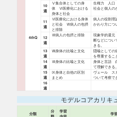
Ⅴ集合体としての身
生権力 人口
10
体 Ⅵ医療化における
社会と個人の
週
身体と社会
Ⅵ医療化における身体
病人の役割理
11
と社会 Ⅶ病人の包摂
かわり方につ
週
と排除
Ⅶ病人の包摂と排除
現象学的還元
4thQ
12
断などについ
週
きる。
13
Ⅷ身体の比喩と文化
隠喩としての
週
を尊重するこ
14
Ⅶ身体の比喩と文化
身体と言語 
週
て理解できる
15
Ⅸ身体と自他の区別
ヴェール ス
週
まとめ
ついて考察で
16
週
モデルコアカリキ
分
学習
分類
学
野
内容