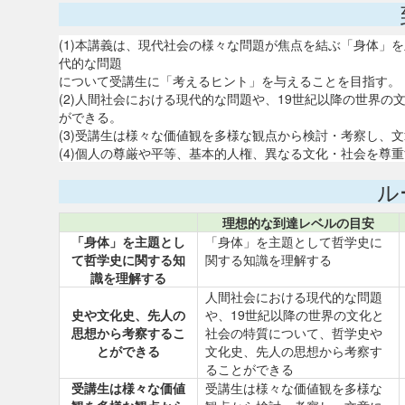
(1)本講義は、現代社会の様々な問題が焦点を結ぶ「身体」
代的な問題
について受講生に「考えるヒント」を与えることを目指す。
(2)人間社会における現代的な問題や、19世紀以降の世界
ができる。
(3)受講生は様々な価値観を多様な観点から検討・考察し、
(4)個人の尊厳や平等、基本的人権、異なる文化・社会を尊
ル
理想的な到達レベルの目安
「身体」を主題とし
「身体」を主題として哲学史に
て哲学史に関する知
関する知識を理解する
識を理解する
人間社会における現代的な問題
史や文化史、先人の
や、19世紀以降の世界の文化と
思想から考察するこ
社会の特質について、哲学史や
とができる
文化史、先人の思想から考察す
ることができる
受講生は様々な価値
受講生は様々な価値観を多様な