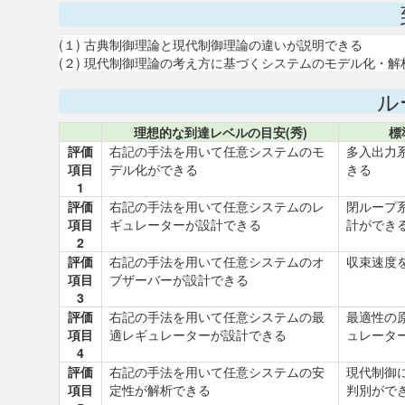
(１) 古典制御理論と現代制御理論の違いが説明できる
(２) 現代制御理論の考え方に基づくシステムのモデル化・
ル
理想的な到達レベルの目安(秀)
標
評価
右記の手法を用いて任意システムのモ
多入出力
項目
デル化ができる
きる
1
評価
右記の手法を用いて任意システムのレ
閉ループ
項目
ギュレーターが設計できる
計ができ
2
評価
右記の手法を用いて任意システムのオ
収束速度
項目
ブザーバーが設計できる
3
評価
右記の手法を用いて任意システムの最
最適性の
項目
適レギュレーターが設計できる
ュレータ
4
評価
右記の手法を用いて任意システムの安
現代制御
項目
定性が解析できる
判別がで