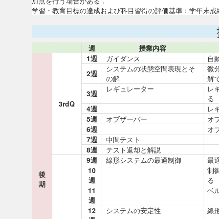
加点を行う場合がある．
学習・教育目標の達成および科目習得の評価基準：学年末成績
週
授業内容
1週
ガイダンス
自
システムの状態空間表現とそ
微
2週
の解
解
レギュレーター
レ
3週
る
3rdQ
4週
レ
5週
オブザーバー
オ
6週
オ
7週
中間テスト
8週
テスト返却と解説
9週
線形システムの最適制御
最
10
制
後
週
る
期
11
ベ
週
12
システムの安定性
線