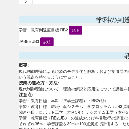
5
学科の到
学習・教育到達度目標 RB2
説明
JABEE JB3
説明
概要:
現代制御理論による現象のモデル化と解析，および制御器の
いう視点を持てるようにすること．
授業の進め方・方法:
現代制御理論について，理論の解説と応用法について講義を
注意点:
学習・教育目標：本科（準学士課程）：RB2(◎)
学習・教育目標：環境生産システム工学プログラム：JB3(◎
関連科目：ロボット工学（本科5年），システム工学（本科
学習・教育目標（RB2,JB3）の達成および科目取得の評
それぞれ35%，学習課題を30%の100点満点で評価する．