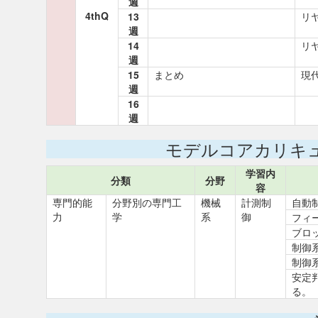
週
4thQ
13
リ
週
14
リ
週
15
まとめ
現
週
16
週
モデルコアカリキ
学習内
分類
分野
容
専門的能
分野別の専門工
機械
計測制
自動
力
学
系
御
フィ
ブロ
制御
制御
安定
る。