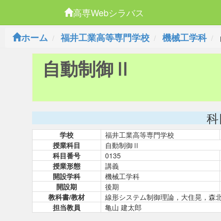
高専Webシラバス
ホーム
福井工業高等専門学校
機械工学科
自動制御Ⅱ
科
学校
福井工業高等専門学校
授業科目
自動制御Ⅱ
科目番号
0135
授業形態
講義
開設学科
機械工学科
開設期
後期
教科書/教材
線形システム制御理論，大住晃，森
担当教員
亀山 建太郎