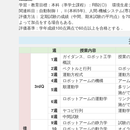
学習・教育目標：本科（準学士課程）：RB2(◎) 環境生産シ
関連科目：自動制御Ⅰ，Ⅱ(本科5年)、人間-機械システム(専
評価方法： 定期試験の成績（中間、期末試験の平均点）を7
よって加点をする場合もある。
評価基準：学年成績100点満点で60点以上を合格とする．
週
授業内容
ガイダンス、ロボット工学
授業
1週
概説
2週
ベクトルと行列
ロボ
3週
運動方程式
運動
4週
ロボットアームの機構
アー
3rdQ
順運動学
多リ
5週
施が
ロボットアームの運動学
リン
6週
施が
7週
ヤコビ行列
運動
8週
中間試験
9週
ロボットアームの静力学
試験
後
10
ロボットアームの動力学
オイ