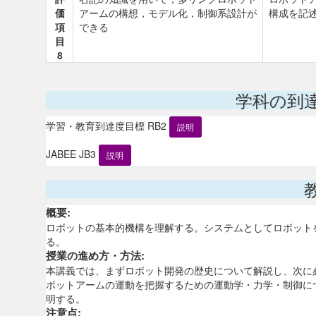
価
アームの構想，モデル化，制御系設計が
構成を記
項
できる
目
8
学科の到
学習・教育到達度目標 RB2
説明
JABEE JB3
説明
概要:
ロボットの基本的機構を理解する。システムとしてロボット
る。
授業の進め方・方法:
本講義では、まずロボット開発の歴史について解説し、次に
ボットアームの運動を把握するための運動学・力学・制御に
明する。
注意点: