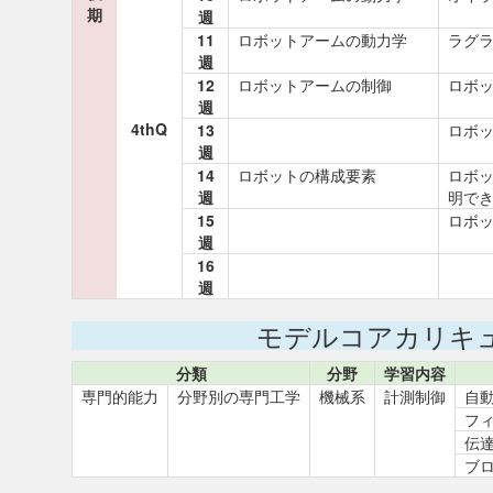
期
週
11
ロボットアームの動力学
ラグ
週
12
ロボットアームの制御
ロボ
週
4thQ
13
ロボ
週
14
ロボットの構成要素
ロボ
週
明で
15
ロボ
週
16
週
モデルコアカリキ
分類
分野
学習内容
専門的能力
分野別の専門工学
機械系
計測制御
自
フ
伝
ブ