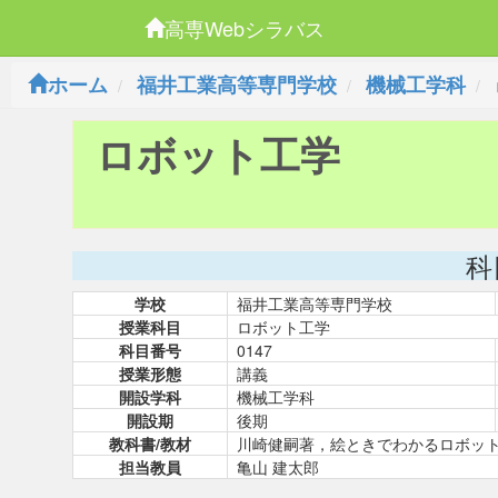
高専Webシラバス
ホーム
福井工業高等専門学校
機械工学科
ロボット工学
科
学校
福井工業高等専門学校
授業科目
ロボット工学
科目番号
0147
授業形態
講義
開設学科
機械工学科
開設期
後期
教科書/教材
川崎健嗣著，絵ときでわかるロボッ
担当教員
亀山 建太郎