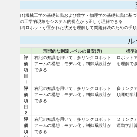
(1)機械工学の基礎知識および数学・物理学の基礎知識に基
の工学的現象をシステム的視点から正しく理解できる
(2)ロボットが置かれた状況を理解して問題解決のための手
ル
理想的な到達レベルの目安(秀)
標準
評
右記の知識を用いて，多リンクロボット
ロボット
価
アームの構想，モデル化，制御系設計が
を理解で
項
できる
目
1
評
右記の知識を用いて，多リンクロボット
多リンク
価
アームの構想，モデル化，制御系設計が
順運動学
項
できる
目
2
評
右記の知識を用いて，多リンクロボット
２リンク
価
アームの構想，モデル化，制御系設計が
運動学計
項
できる