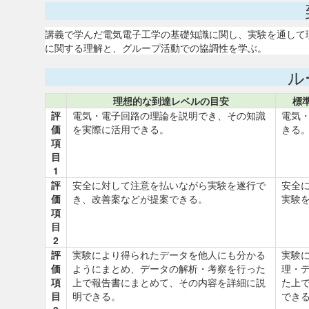
講義で学んだ電気電子工学の基礎知識に関し、実験を通して
に関する理解と、グループ活動での協調性を学ぶ。
ル
理想的な到達レベルの目安
標
評
電気・電子回路の理論を説明でき、その知識
電気
価
を実際に活用できる。
きる
項
目
1
評
安全に対して注意を払いながら実験を遂行で
安全
価
き、改善案などが提案できる。
実験
項
目
2
評
実験により得られたデータを他人にも分かる
実験
価
ようにまとめ、データの解析・考察を行った
理・
項
上で報告書にまとめて、その内容を詳細に説
た上
目
明できる。
でき