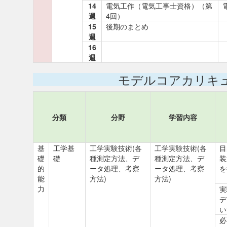
14
電気工作（電気工事士資格）（第
週
4回）
15
後期のまとめ
週
16
週
モデルコアカリキ
分類
分野
学習内容
基
工学基
工学実験技術(各
工学実験技術(各
目
礎
礎
種測定方法、デ
種測定方法、デ
装
的
ータ処理、考察
ータ処理、考察
を
能
方法)
方法)
力
実
デ
い
必