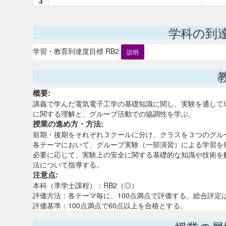
3
学科の到
学習・教育到達度目標 RB2
説明
概要:
講義で学んだ電気電子工学の基礎知識に関し、実験を通して
に関する理解と、グループ活動での協調性を学ぶ。
授業の進め方・方法:
前期・後期をそれぞれ３クールに分け、クラスを３つのグル
各テーマにおいて、グループ実験（一部演習）による学習を
必要に応じて、実験上の安全に関する基礎的な知識や技術を
法について指導する。
注意点:
本科（準学士課程）：RB2（◎）
評価方法：各テーマ毎に、100点満点で評価する。総合評定
評価基準：100点満点で60点以上を合格とする。