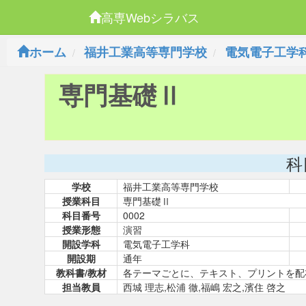
高専Webシラバス
ホーム
福井工業高等専門学校
電気電子工学
専門基礎Ⅱ
科
学校
福井工業高等専門学校
授業科目
専門基礎Ⅱ
科目番号
0002
授業形態
演習
開設学科
電気電子工学科
開設期
通年
教科書/教材
各テーマごとに、テキスト、プリントを配
担当教員
西城 理志,松浦 徹,福嶋 宏之,濱住 啓之