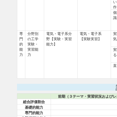
い
作
個
識
専
分野別
電気・電子系分
電気・電子系
実
門
の工学
野【実験・実習
【実験実習】
気
的
実験・
能力】
能
実習能
実
力
力
る
直
前期（３テーマ・実習状況およびレ
総合評価割合
基礎的能力
専門的能力