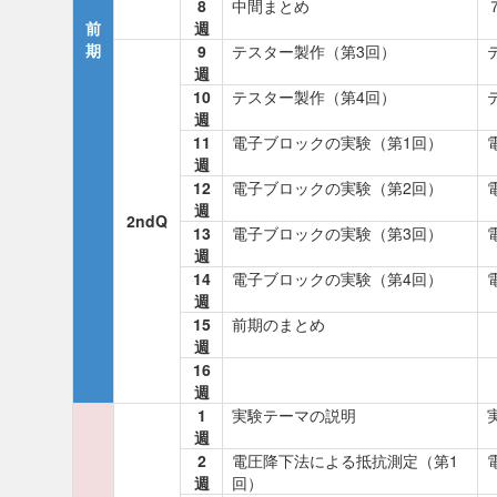
8
中間まとめ
前
週
期
9
テスター製作（第3回）
週
10
テスター製作（第4回）
週
11
電子ブロックの実験（第1回）
週
12
電子ブロックの実験（第2回）
週
2ndQ
13
電子ブロックの実験（第3回）
週
14
電子ブロックの実験（第4回）
週
15
前期のまとめ
週
16
週
1
実験テーマの説明
週
2
電圧降下法による抵抗測定（第1
週
回）