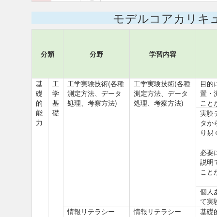
モデルコアカリキ
分類
分野
学習内容
基
工
工学実験技術(各種
工学実験技術(各種
目的
礎
学
測定方法、データ
測定方法、データ
置・
的
基
処理、考察方法)
処理、考察方法)
こと
能
礎
実験
力
タか
り易
必要
説明
こと
個人
て実
情報リテラシー
情報リテラシー
基礎