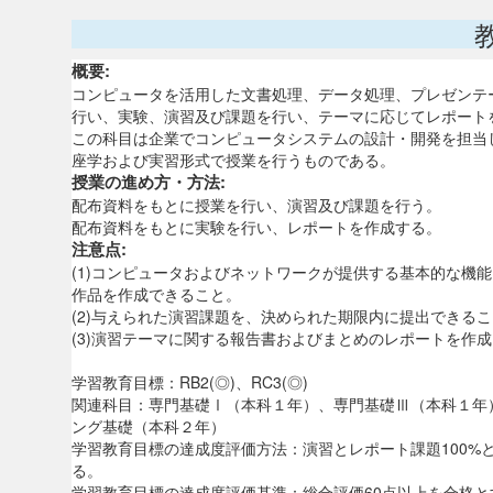
概要:
コンピュータを活用した文書処理、データ処理、プレゼンテ
行い、実験、演習及び課題を行い、テーマに応じてレポート
この科目は企業でコンピュータシステムの設計・開発を担当
座学および実習形式で授業を行うものである。
授業の進め方・方法:
配布資料をもとに授業を行い、演習及び課題を行う。
配布資料をもとに実験を行い、レポートを作成する。
注意点:
(1)コンピュータおよびネットワークが提供する基本的な機
作品を作成できること。
(2)与えられた演習課題を、決められた期限内に提出できる
(3)演習テーマに関する報告書およびまとめのレポートを作
学習教育目標：RB2(◎)、RC3(◎)
関連科目：専門基礎Ⅰ（本科１年）、専門基礎Ⅲ（本科１年
ング基礎（本科２年）
学習教育目標の達成度評価方法：演習とレポート課題100%
る。
学習教育目標の達成度評価基準：総合評価60点以上を合格と