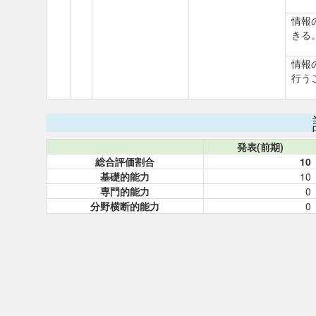
情報
きる
情報
行う
発表(前期)
総合評価割合
10
基礎的能力
10
専門的能力
0
分野横断的能力
0