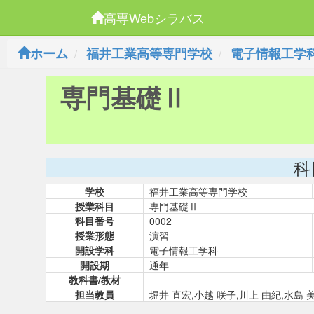
高専Webシラバス
ホーム
福井工業高等専門学校
電子情報工学
専門基礎Ⅱ
科
学校
福井工業高等専門学校
授業科目
専門基礎Ⅱ
科目番号
0002
授業形態
演習
開設学科
電子情報工学科
開設期
通年
教科書/教材
担当教員
堀井 直宏,小越 咲子,川上 由紀,水島 