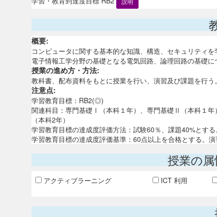
学習・教育到達度目標 RB2
説明
概要:
コンピュータに関する基本的な知識、構造、セキュリティを
電子情報工学分野の基礎となる電気回路、論理回路の基礎に
授業の進め方・方法:
教科書、配布資料をもとに授業を行い、演習及び課題を行う
注意点:
学習教育目標：RB2(◎)
関連科目：専門基礎Ⅰ（本科１年）、専門基礎Ⅱ（本科１年
（本科2年）
学習教育目標の達成度評価方法：試験60％、課題40%とする
学習教育目標の達成度評価基準：60点以上を合格とする。
授業の属
アクティブラーニング
ICT 利用