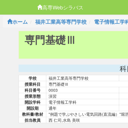
高専Webシラバス
ホーム
福井工業高等専門学校
電子情報工学
専門基礎Ⅲ
科
学校
福井工業高等専門学校
授業科目
専門基礎Ⅲ
科目番号
0003
授業形態
演習
開設学科
電子情報工学科
開設期
通年
教科書/教材
"例題で学ぶやさしい電気回路(直流編）"堀
担当教員
西 仁司,水島 美咲