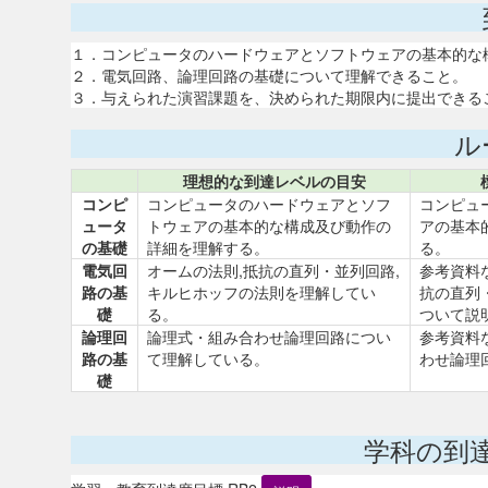
１．コンピュータのハードウェアとソフトウェアの基本的な
２．電気回路、論理回路の基礎について理解できること。
３．与えられた演習課題を、決められた期限内に提出できる
ル
理想的な到達レベルの目安
コンピ
コンピュータのハードウェアとソフ
コンピュ
ュータ
トウェアの基本的な構成及び動作の
アの基本
の基礎
詳細を理解する。
る。
電気回
オームの法則,抵抗の直列・並列回路,
参考資料
路の基
キルヒホッフの法則を理解してい
抗の直列
礎
る。
ついて説
論理回
論理式・組み合わせ論理回路につい
参考資料
路の基
て理解している。
わせ論理
礎
学科の到