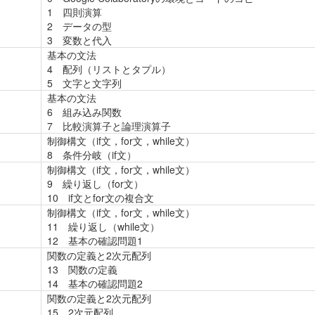
1 四則演算
2 データの型
3 変数と代入
基本の文法
4 配列（リストとタプル）
5 文字と文字列
基本の文法
6 組み込み関数
7 比較演算子と論理演算子
制御構文（if文，for文，while文）
8 条件分岐（if文）
制御構文（if文，for文，while文）
9 繰り返し（for文）
10 if文とfor文の複合文
制御構文（if文，for文，while文）
11 繰り返し（while文）
12 基本の確認問題1
関数の定義と2次元配列
13 関数の定義
14 基本の確認問題2
関数の定義と2次元配列
15 2次元配列