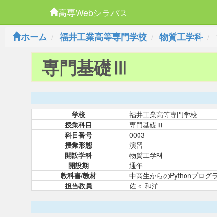
高専Webシラバス
ホーム
福井工業高等専門学校
物質工学科
専門基礎Ⅲ
学校
福井工業高等専門学校
授業科目
専門基礎Ⅲ
科目番号
0003
授業形態
演習
開設学科
物質工学科
開設期
通年
教科書/教材
中高生からのPythonプロ
担当教員
佐々 和洋