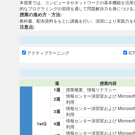
本授業では、コンピュータやネットワークの基本機能を活用
的なプログラミングの習得を通して問題解決力を身につける
授業の進め方・方法:
教科書、配布資料をもとに講義を行い、演習により実践力を
注意点:
アクティブラーニング
IC
週
授業内容
1週
授業概要、情報リテラシー
情報センター演習室および Microsoft
2週
利用
情報センター演習室および Microsoft
3週
利用
情報センター演習室および Microsoft
1stQ
4週
利用
情報センター演習室および Microsoft