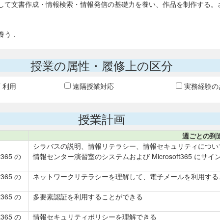
して文書作成・情報検索・情報発信の基礎力を養い、作品を制作する。
。
養う．
授業の属性・履修上の区分
T 利用
遠隔授業対応
実務経験の
授業計画
週ごとの到
シラバスの説明、情報リテラシー、情報セキュリティについ
365 の
情報センター演習室のシステムおよび Microsoft365 にサ
365 の
ネットワークリテラシーを理解して、電子メールを利用する
365 の
多要素認証を利用することができる
365 の
情報セキュリティポリシーを理解できる