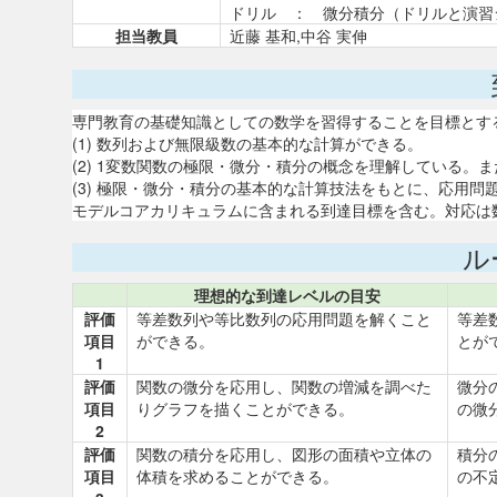
ドリル ： 微分積分（ドリルと演習
担当教員
近藤 基和,中谷 実伸
専門教育の基礎知識としての数学を習得することを目標とす
(1) 数列および無限級数の基本的な計算ができる。
(2) 1変数関数の極限・微分・積分の概念を理解している
(3) 極限・微分・積分の基本的な計算技法をもとに、応用問
モデルコアカリキュラムに含まれる到達目標を含む。対応は
ル
理想的な到達レベルの目安
評価
等差数列や等比数列の応用問題を解くこと
等差
項目
ができる。
とが
1
評価
関数の微分を応用し、関数の増減を調べた
微分
項目
りグラフを描くことができる。
の微
2
評価
関数の積分を応用し、図形の面積や立体の
積分
項目
体積を求めることができる。
の不