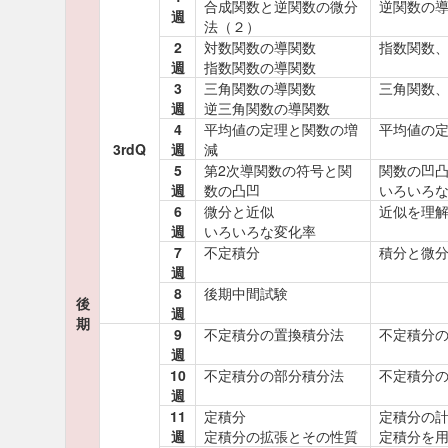
合成関数と逆関数の微分
逆関数の
週
法（２）
2
対数関数の導関数
指数関数
週
指数関数の導関数
3
三角関数の導関数
三角関数
週
逆三角関数の導関数
4
平均値の定理と関数の増
平均値の
3rdQ
週
減
5
第2次導関数の符号と関
関数の凹
週
数の凸凹
いろいろ
6
微分と近似
近似を理
週
いろいろな変化率
7
不定積分
積分と微
週
8
後期中間試験
後
週
期
9
不定積分の置換積分法
不定積分
週
10
不定積分の部分積分法
不定積分
週
11
定積分
定積分の
週
定積分の拡張とその性質
定積分を