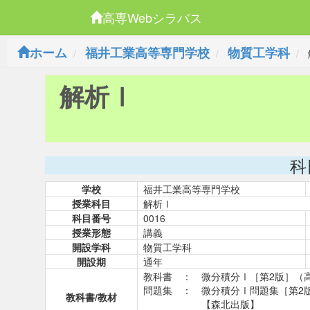
高専Webシラバス
ホーム
福井工業高等専門学校
物質工学科
解析Ⅰ
科
学校
福井工業高等専門学校
授業科目
解析Ⅰ
科目番号
0016
授業形態
講義
開設学科
物質工学科
開設期
通年
教科書 ： 微分積分Ⅰ［第2版］（
問題集 ： 微分積分Ⅰ問題集［第2
教科書/教材
【森北出版】