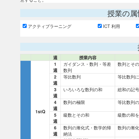
授業の属
アクティブラーニング
ICT 利用
週
授業内容
1
ガイダンス・数列・等差
数列とそ
週
数列
2
等比数列
等比数列
週
3
いろいろな数列の和
総和の記
週
4
数列の極限
等比数列
週
1stQ
5
級数とその和
級数の和
週
6
数列の漸化式・数学的帰
数列の漸
週
納法