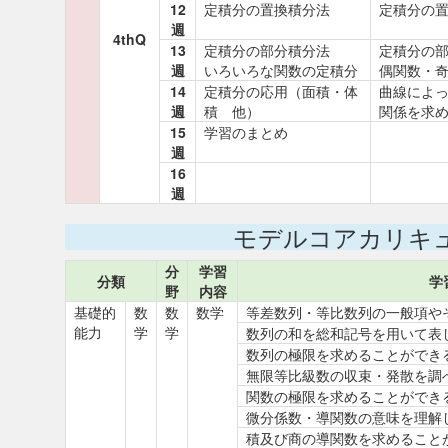
12
定積分の置換積分法
定積分の
週
4thQ
13
定積分の部分積分法
定積分の
週
いろいろな関数の定積分
偶関数・奇
14
定積分の応用（面積・体
曲線によっ
週
積 他）
関係を求
15
学習のまとめ
週
16
週
モデルコアカリキ
分
学習
分類
学
野
内容
基礎的
数
数
数学
等差数列・等比数列の一般項や
能力
学
学
数列の和を総和記号を用いて表
数列の極限を求めることができ
無限等比級数の収束・発散を調
関数の極限を求めることができ
微分係数・導関数の意味を理解
積及び商の導関数を求めること