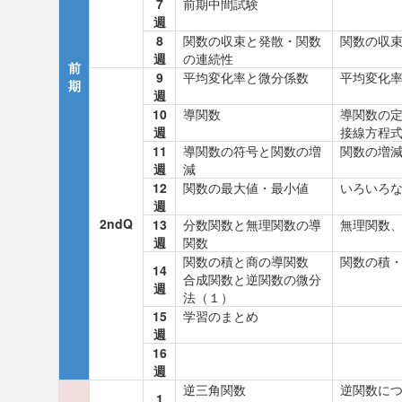
7
前期中間試験
週
8
関数の収束と発散・関数
関数の収
週
の連続性
前
9
平均変化率と微分係数
平均変化
期
週
10
導関数
導関数の
週
接線方程
11
導関数の符号と関数の増
関数の増
週
減
12
関数の最大値・最小値
いろいろ
週
2ndQ
13
分数関数と無理関数の導
無理関数
週
関数
関数の積と商の導関数
関数の積
14
合成関数と逆関数の微分
週
法（１）
15
学習のまとめ
週
16
週
逆三角関数
逆関数に
1