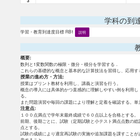
3
学科の到
学習・教育到達度目標 RB1
説明
概要:
数列と1変数関数の極限・微分・積分を学習する．
これらの基礎的な概念と基本的な計算技法を習得し、応用す
授業の進め方・方法:
授業はプリント教材を利用し、講義と演習を行う。
概念の導入には具体的かつ直感的に理解しやすい例を利用し
る。
また問題演習や毎回の課題により理解と定着を確認する。単
注意点:
１００点満点で学年末最終成績で６０点以上を合格とする。
前期、後期ごとに、試験（定期試験と小テスト満点点数の総
点とする。
試験の成績により適宜再試験の実施や追加課題を課すことが
意すること。