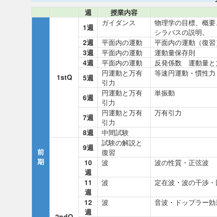
週
授業内容
ガイダンス
物理学の目標、概要
1週
シラバスの説明。
2週
平面内の運動
平面内の運動（復習
3週
平面内の運動
運動量保存則
4週
平面内の運動
反発係数 運動量と
円運動と万有
等速円運動・慣性力
1stQ
5週
引力
円運動と万有
単振動
6週
引力
円運動と万有
万有引力
7週
引力
8週
中間試験
試験の解説と
9週
前
復習
期
10
波
波の性質・正弦波
週
11
波
定在波・波の干渉・
週
12
波
音波・ドップラー効
週
2ndQ