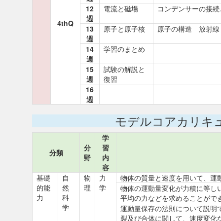
12
電流と磁場
コンデンサーの接続
週
4thQ
13
原子と原子核
原子の構造 放射線
週
14
学習のまとめ
週
15
試験の解説と
週
復習
16
週
モデルコアカリキ
学
分
習
分類
野
内
容
基礎
自
物
力
物体の質量と速度を用いて、運
的能
然
理
学
物体の運動量変化が力積に等し
力
科
平均の力などを求めることがで
学
運動量保存の法則について説明
裂及び合体に関して、速度変化