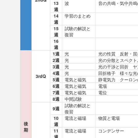
13
波
音の共鳴・気中共鳴
週
14
学習のまとめ
週
15
試験の解説と
週
復習
16
週
1週
光
光の性質 反射・屈
2週
光
光の分散とスペクト
3週
光
光の干渉と回折 ヤ
4週
光
回折格子 様々な光
3rdQ
5週
電気と磁気
静電気力 クーロン
6週
電気と磁気
電場
7週
電気と磁気
電位
8週
中間試験
試験の解説と
9週
復習
10
電流と磁場
物質と電場
後
週
期
11
電流と磁場
コンデンサー
週