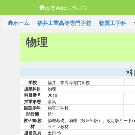
高専Webシラバス
ホーム
福井工業高等専門学校
物質工学科
物理
科
学校
福井工業高等専門学校
授業科目
物理
科目番号
0018
授業形態
講義
開設学科
物質工学科
開設期
通年
教科書/教
物理基礎、物理（数研出版）、改訂版リード
材
ライン教材
担当教員
土田 怜