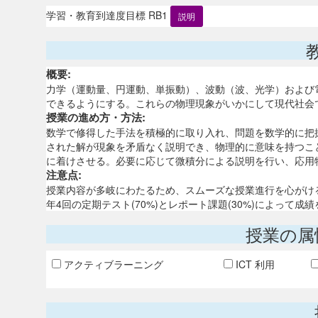
学習・教育到達度目標 RB1
説明
概要:
力学（運動量、円運動、単振動）、波動（波、光学）および
できるようにする。これらの物理現象がいかにして現代社会
授業の進め方・方法:
数学で修得した手法を積極的に取り入れ、問題を数学的に把
された解が現象を矛盾なく説明でき、物理的に意味を持つこ
に着けさせる。必要に応じて微積分による説明を行い、応用
注意点:
授業内容が多岐にわたるため、スムーズな授業進行を心がけ
年4回の定期テスト(70%)とレポート課題(30%)によっ
授業の属
アクティブラーニング
ICT 利用