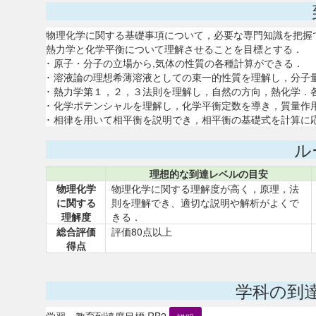
物理化学に関する基礎事項について，必要な専門知識を把握
熱力学と化学平衡について理解させることを目標とする．
･ 原子・分子の立場から,気体の性質の各種計算ができる．
･ 溶液論の理想希薄溶液としての束一的性質を理解し，分子
･ 熱力学第１，２，３法則を理解し，自然の方向，熱化学．
･ 化学ポテンシャルを理解し，化学平衡定数を導き，質量作
･ 相律を用いて相平衡を説明でき，相平衡の基礎式を計算に
ル
理想的な到達レベルの目安
物理化学
物理化学に関する理解度が高く，原理，法
に関する
則を理解でき、適切な説明や解析がよくで
理解度
きる．
総合評価
評価80点以上
得点
学科の到
学習・教育到達度目標 RB2