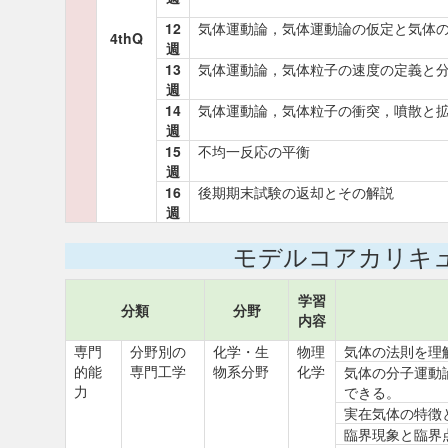
12
気体運動論，気体運動論の仮定と気体
4thQ
週
13
気体運動論，気体粒子の速度の定義と
週
14
気体運動論，気体粒子の衝突，噴散と
週
15
不均一反応の平衡
週
16
後期期末試験の返却とその解説
週
モデルコアカリキ
学習
分類
分野
内容
専門
分野別の
化学・生
物理
気体の法則を理
的能
専門工学
物系分野
化学
気体の分子運動
力
できる。
実在気体の特徴
臨界現象と臨界