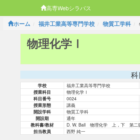
高専Webシラバス
ホーム
福井工業高等専門学校
物質工学科
物理化学Ⅰ
科
学校
福井工業高等専門学校
授業科目
物理化学Ⅰ
科目番号
0024
授業形態
講義
開設学科
物質工学科
開設期
通年
教科書/教材
D. W. Ball 物理化学 上，下 
担当教員
西野 純一