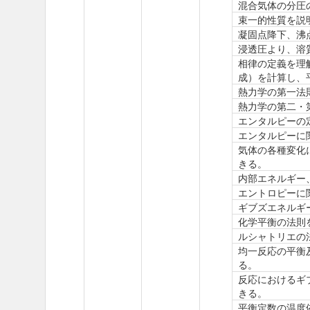
混合気体の分圧
束一的性質を説
凝固点降下、沸
浸透圧より、溶
相律の定義を理
成）を計算し、
熱力学の第一法
熱力学の第二・
エンタルピーの
エンタルピーに
気体の各種変化
きる。
内部エネルギー
エントロピーに
ギブズエネルギ
化学平衡の法則
ルシャトリエの
均一反応の平衡
る。
反応におけるギ
きる。
平衡定数の温度