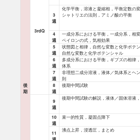
化学平衡，溶液と凝縮相，平衡定数の
3
シャトリエの法則，アミノ酸の平衡
週
3rdQ
4
一成分系における平衡，一成分系，相
週
ペイロンの式，気相効果
5
状態図と相律，自然な変数と化学ポテ
週
自然な変数と化学ポテンシャル
6
多成分系における平衡，ギブズの相律
週
体系
7
非理想二成分溶液，液体／気体系とヘ
週
則
後
8
後期中間試験
期
週
後期中間試験の解説，液体／固体溶液
9
週
10
束一的性質，凝固点降下
週
沸点上昇，浸透圧，まとめ
11
週