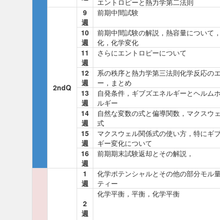
エントロピーと熱力学第二法則
9
前期中間試験
週
10
前期中間試験の解説，熱容量について
週
化，化学変化
11
さらにエントロピーについて
週
12
系の秩序と熱力学第三法則化学反応の
週
ー，まとめ
2ndQ
13
自発条件，ギブズエネルギーとヘルム
週
ルギー
14
自然な変数の式と偏導関数，マクスウ
週
式
15
マクスウェル関係式の使い方，特にギ
週
ギー変化について
16
前期期末試験返却とその解説，
週
1
化学ポテンシャルとその他の部分モル
週
ティー
化学平衡，平衡，化学平衡
2
週