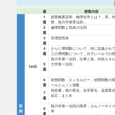
週
授業内容
1
授業概要説明，物理化学とは？，系，
週
態，熱力学第零法則，
2
偏導関数と気体の法則
週
3
非理想気体
週
4
さらに導関数について，特に定義され
週
三の導関数について，分子レベルでの
熱力学第一法則，仕事と熱，内部エネ
5
力学第一法則
1stQ
週
6
状態関数，エンタルピー，状態関数の
週
ールとムソン係数
熱容量，相の変化，化学変化，温度変
7
反応，まとめ
週
前
熱力学第一法則の限界，カルノーサイ
8
期
率
週