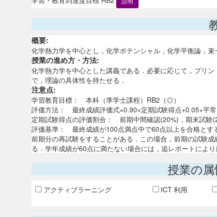
説明
概要:
化学熱力学を中心とし，化学ポテンシャル，化学平衡論，束
授業の進め方・方法:
化学熱力学を中心とした講義である．必要に応じて，プリン
で，理論の具体性を持たせる．
注意点:
学習教育目標： 本科（準学士課程）RB2（◎）
評価方法： 最終成績評価式=0.90×定期試験得点+0.05×平常
定期試験得点の評価割合： 前期中間確認(20%)，期末試験(20
評価基準： 最終成績が100点満点中で60点以上を合格と
前期分の再試験をすることがある．この場合，前期の試験成績
る．学年成績が60点に満たない場合には，追レポートにより
授業の属
アクティブラーニング
ICT 利用