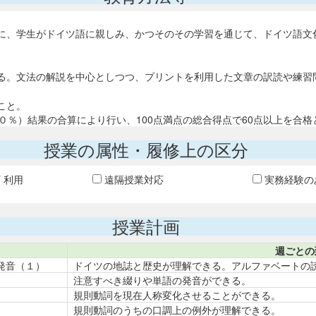
に、学生がドイツ語に親しみ、かつそのその学習を通じて、ドイツ語文
る。文法の解説を中心としつつ、プリントを利用した文章の訳読や練習
しての注意事項」を厳守すること。 
０％）結果の合算により行い、100点満点の総合得点で60点以上を合格
授業の属性・履修上の区分
T 利用
遠隔授業対応
実務経験の
授業計画
週ごとの
発音（１）
ドイツの地誌と歴史が理解できる。アルファベートの
注意すべき綴りや単語の発音ができる。
規則動詞を現在人称変化させることができる。
規則動詞のうちの口調上の例外が理解できる。