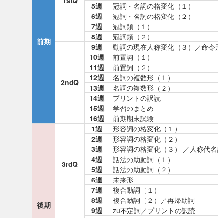
1stQ
5週
冠詞・名詞の格変化（１）
6週
冠詞・名詞の格変化（２）
7週
冠詞類（１）
8週
冠詞類（２）
前期
9週
動詞の現在人称変化（３）／命令
10週
前置詞（１）
11週
前置詞（２）
12週
名詞の複数形（１）
2ndQ
13週
名詞の複数形（２）
14週
プリントの訳読
15週
学習のまとめ
16週
前期期末試験
1週
形容詞の格変化（１）
2週
形容詞の格変化（２）
3週
形容詞の格変化（３） ／人称代名
4週
話法の助動詞（１）
3rdQ
5週
話法の助動詞（２）
6週
未来形
7週
複合動詞（１）
8週
複合動詞（２）／再帰動詞
後期
9週
zu不定詞／プリントの訳読