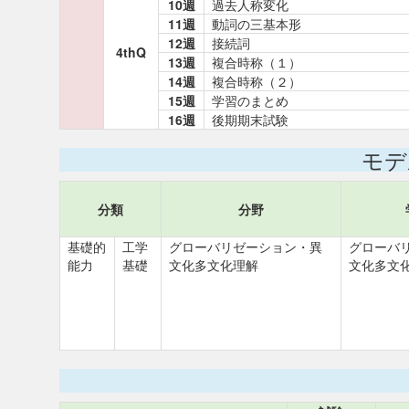
10週
過去人称変化
11週
動詞の三基本形
12週
接続詞
4thQ
13週
複合時称（１）
14週
複合時称（２）
15週
学習のまとめ
16週
後期期末試験
モデ
分類
分野
基礎的
工学
グローバリゼーション・異
グローバ
能力
基礎
文化多文化理解
文化多文