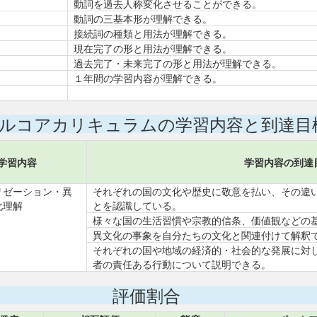
動詞を過去人称変化させることができる。
動詞の三基本形が理解できる。
接続詞の種類と用法が理解できる。
現在完了の形と用法が理解できる。
過去完了・未来完了の形と用法が理解できる。
１年間の学習内容が理解できる。
ルコアカリキュラムの学習内容と到達目
学習内容
学習内容の到達
リゼーション・異
それぞれの国の文化や歴史に敬意を払い、その違
化理解
とを認識している。
様々な国の生活習慣や宗教的信条、価値観などの
異文化の事象を自分たちの文化と関連付けて解釈
それぞれの国や地域の経済的・社会的な発展に対
者の責任ある行動について説明できる。
評価割合