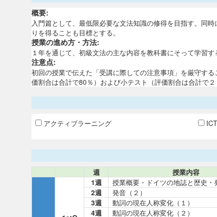
概要:
入門篇として、最低限必要な文法知識の修得を目指す。同時
りを得ることも目標とする。
授業の進め方・方法:
１年を通じて、初級文法の主な内容を教科書にそって学習す
注意点:
初回の授業で伝えた「受講に際
価割合は合計で80％）および小テスト（評価割合は合計で２
アクティブラーニング
IC
週
授業内容
1週
授業概要・ドイツの地誌と歴史・
2週
発音（２）
3週
動詞の現在人称変化（１）
4週
動詞の現在人称変化（２）