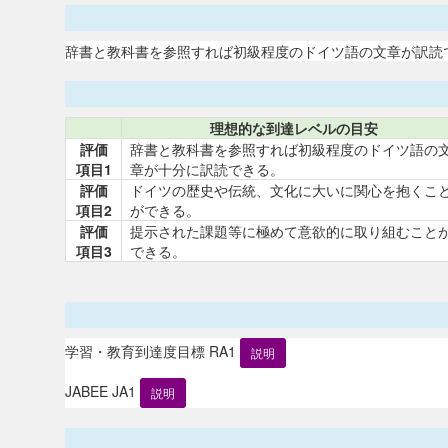
辞書と教科書を参照すれば初級程度のドイツ語の文章が訳読
理想的な到達レベルの目安
評価
辞書と教科書を参照すれば初級程度のドイツ語の
項目1
章が十分に訳読できる。
評価
ドイツの歴史や伝統、文化に大いに関心を抱くこ
項目2
ができる。
評価
提示された課題等に極めて意欲的に取り組むこと
項目3
できる。
学習・教育到達度目標 RA1
説明
JABEE JA1
説明