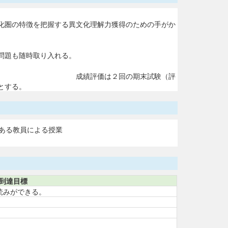
化圏の特徴を把握する異文化理解力獲得のための手がか
問題も随時取り入れる。
成績評価は２回の期末試験（評
とする。
ある教員による授業
到達目標
読みができる。