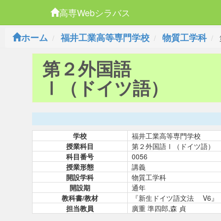
高専Webシラバス
ホーム
福井工業高等専門学校
物質工学科
第２外国語
Ⅰ（ドイツ語）
学校
福井工業高等専門学校
授業科目
第２外国語Ⅰ（ドイツ語）
科目番号
0056
授業形態
講義
開設学科
物質工学科
開設期
通年
教科書/教材
『新生ドイツ語文法 V6』
担当教員
廣重 準四郎,森 貞