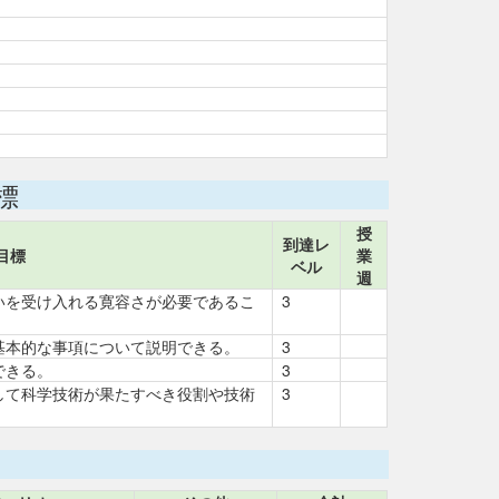
標
授
到達レ
目標
業
ベル
週
いを受け入れる寛容さが必要であるこ
3
基本的な事項について説明できる。
3
できる。
3
して科学技術が果たすべき役割や技術
3