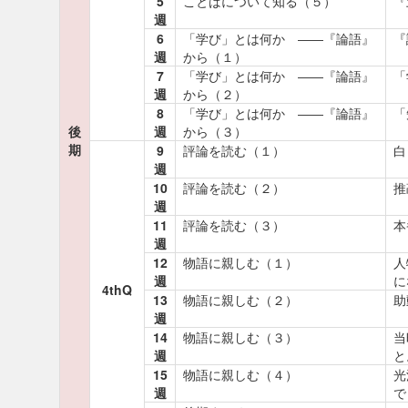
5
ことばについて知る（５）
『
週
6
「学び」とは何か ――『論語』
『
週
から（１）
7
「学び」とは何か ――『論語』
「
週
から（２）
8
「学び」とは何か ――『論語』
「
後
週
から（３）
期
9
評論を読む（１）
白
週
10
評論を読む（２）
推
週
11
評論を読む（３）
本
週
12
物語に親しむ（１）
人
週
に
4thQ
13
物語に親しむ（２）
助
週
14
物語に親しむ（３）
当
週
と
15
物語に親しむ（４）
光
週
で