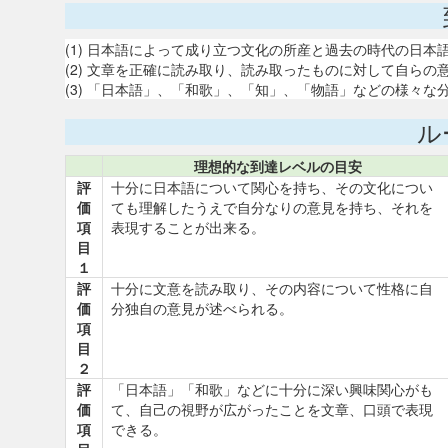
(1) 日本語によって成り立つ文化の所産と過去の時代の日
(2) 文章を正確に読み取り、読み取ったものに対して自ら
(3) 「日本語」、「和歌」、「知」、「物語」などの様々
ル
理想的な到達レベルの目安
評
十分に日本語について関心を持ち、その文化につい
価
ても理解したうえで自分なりの意見を持ち、それを
項
表現することが出来る。
目
１
評
十分に文意を読み取り、その内容について性格に自
価
分独自の意見が述べられる。
項
目
２
評
「日本語」「和歌」などに十分に深い興味関心がも
価
て、自己の視野が広がったことを文章、口頭で表現
項
できる。