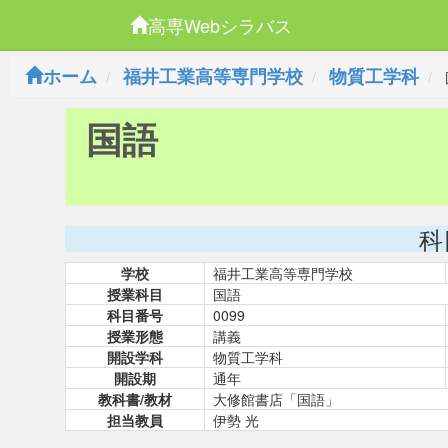
高専Webシラバス
ホーム
福井工業高等専門学校
物質工学科
国語
科
学校
福井工業高等専門学校
授業科目
国語
科目番号
0099
授業形態
講義
開設学科
物質工学科
開設期
通年
教科書/教材
大修館書店「国語」
担当教員
伊勢 光