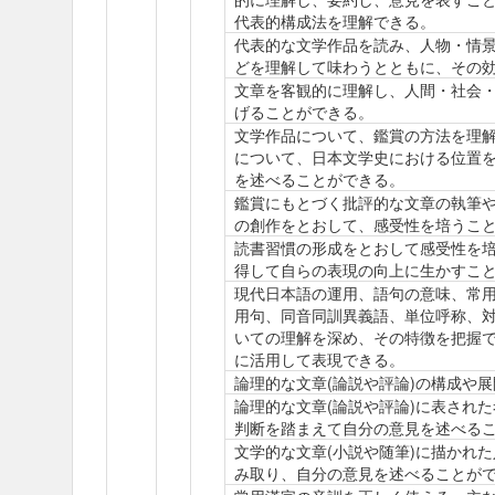
代表的構成法を理解できる。
代表的な文学作品を読み、人物・情
どを理解して味わうとともに、その
文章を客観的に理解し、人間・社会
げることができる。
文学作品について、鑑賞の方法を理
について、日本文学史における位置
を述べることができる。
鑑賞にもとづく批評的な文章の執筆
の創作をとおして、感受性を培うこ
読書習慣の形成をとおして感受性を
得して自らの表現の向上に生かすこ
現代日本語の運用、語句の意味、常
用句、同音同訓異義語、単位呼称、
いての理解を深め、その特徴を把握
に活用して表現できる。
論理的な文章(論説や評論)の構成や
論理的な文章(論説や評論)に表され
判断を踏まえて自分の意見を述べる
文学的な文章(小説や随筆)に描かれ
み取り、自分の意見を述べることが