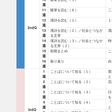
週
11
随筆を読む（６）
二
週
12
漢詩を読む（１）
１
週
2ndQ
13
漢詩を読む（２）／社会とつなが
漢
週
る文章
14
漢詩を読む（３）／社会とつなが
時
週
る文章（２）
15
前期まとめ
こ
週
16
振り返り
自
週
1
ことばについて知る（１）
普
週
と
2
ことばについて知る（２）
言
週
3
ことばについて知る（３）
日
週
を
4
ことばについて知る（４）
『
週
と
3rdQ