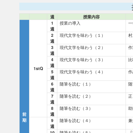
週
授業内容
1
授業の導入
一
週
2
現代文学を味わう（１）
村
週
3
現代文学を味わう（２）
作
週
4
現代文学を味わう（３）
比
週
1stQ
5
現代文学を味わう（４）
作
週
6
随筆を読む（１）
随
週
7
随筆を読む（２）
正
週
8
随筆を読む（３）
助
前
週
期
9
随筆を読む（４）
兼
週
10
随筆を読む（５）
『