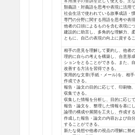
常用漢字の音訓を正しく使える。主
類義語・対義語を思考や表現に活用
社会生活で使われている故事成語・
専門の分野に関する用語を思考や表
他者の口頭によるものを含む表現に
建設的に助言し、多角的な理解力、柔
ともに、自己の表現の向上に資する
相手の意見を理解して要約し、他者
理的に自らの考えを構築し、合意形
ションをとることができる。また、
改善する方法を習得できる。
実用的な文章(手紙・メール)を、相
作成できる。
報告・論文の目的に応じて、印刷物
収集できる。
収集した情報を分析し、目的に応じ
報告・論文を、整理した情報を基に
論理の構成や展開を工夫し、作成す
作成した報告・論文の内容および自
することができる。
新たな発想や他者の視点の理解に努