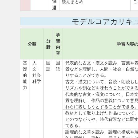
16
後期まとめ
こ
週
モデルコアカリキ
学
分
習
分類
学習内容
野
内
容
基
人
国
国
代表的な古文・漢文を読み、言葉や
礎
文・
語
語
景などを理解し、人間・社会・自然
的
社会
りすることができる。
能
科学
古文・漢文について、音読・朗読も
力
リズムや韻などを味わうことができ
代表的な古文・漢文について、日本
置を理解し、作品の意義について意
れらに親しもうとすることができる
教材として取り上げた作品について
とのつながりや、時代背景などに関
できる。
論理的な文章を読み、論理の構成や
的に理解し、要約し、意見を表すこ